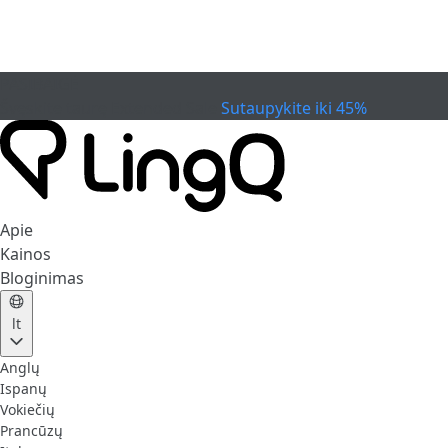
PASIBAIGĖ
Švęskite taurę
Extended Sale
Sutaupykite iki 45%
Apie
Kainos
Bloginimas
lt
Anglų
Ispanų
Vokiečių
Prancūzų