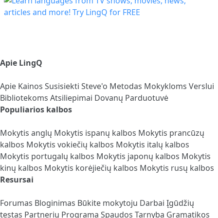
Apie LingQ
Apie
Kainos
Susisiekti
Steve'o Metodas
Mokykloms
Verslui
Bibliotekoms
Atsiliepimai
Dovanų Parduotuvė
Populiarios kalbos
Mokytis anglų
Mokytis ispanų kalbos
Mokytis prancūzų
kalbos
Mokytis vokiečių kalbos
Mokytis italų kalbos
Mokytis portugalų kalbos
Mokytis japonų kalbos
Mokytis
kinų kalbos
Mokytis korėjiečių kalbos
Mokytis rusų kalbos
Resursai
Forumas
Bloginimas
Būkite mokytoju
Darbai
Įgūdžių
testas
Partnerių Programa
Spaudos Tarnyba
Gramatikos