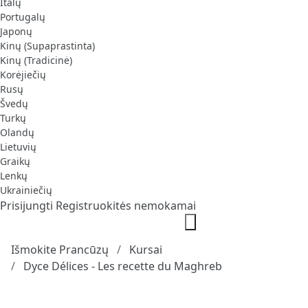
Italų
Portugalų
Japonų
Kinų (Supaprastinta)
Kinų (Tradicinė)
Korėjiečių
Rusų
Švedų
Turkų
Olandų
Lietuvių
Graikų
Lenkų
Ukrainiečių
Prisijungti
Registruokitės nemokamai
Išmokite Prancūzų
Kursai
Dyce Délices - Les recette du Maghreb