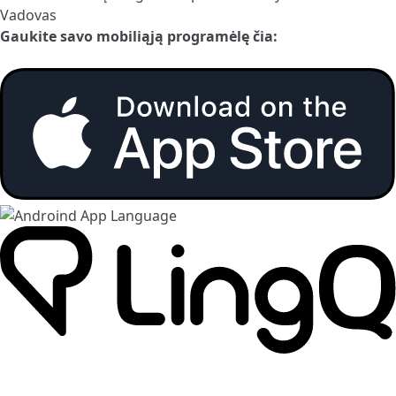
Vadovas
Gaukite savo mobiliąją programėlę čia: