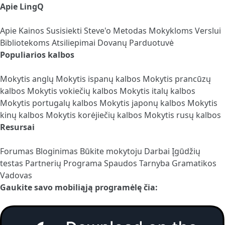
Apie LingQ
Apie
Kainos
Susisiekti
Steve'o Metodas
Mokykloms
Verslui
Bibliotekoms
Atsiliepimai
Dovanų Parduotuvė
Populiarios kalbos
Mokytis anglų
Mokytis ispanų kalbos
Mokytis prancūzų
kalbos
Mokytis vokiečių kalbos
Mokytis italų kalbos
Mokytis portugalų kalbos
Mokytis japonų kalbos
Mokytis
kinų kalbos
Mokytis korėjiečių kalbos
Mokytis rusų kalbos
Resursai
Forumas
Bloginimas
Būkite mokytoju
Darbai
Įgūdžių
testas
Partnerių Programa
Spaudos Tarnyba
Gramatikos
Vadovas
Gaukite savo mobiliąją programėlę čia: