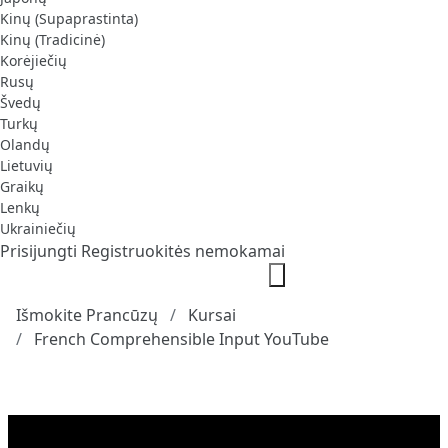
Kinų (Supaprastinta)
Kinų (Tradicinė)
Korėjiečių
Rusų
Švedų
Turkų
Olandų
Lietuvių
Graikų
Lenkų
Ukrainiečių
Prisijungti
Registruokitės nemokamai
Išmokite Prancūzų
Kursai
French Comprehensible Input YouTube