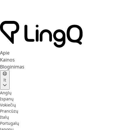
Apie
Kainos
Bloginimas
lt
Anglų
Ispanų
Vokiečių
Prancūzų
Italų
Portugalų
Japonų