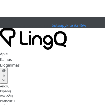
PASIBAIGĖ
Švęskite taurę
Extended Sale
Sutaupykite iki 45%
Apie
Kainos
Bloginimas
lt
Anglų
Ispanų
Vokiečių
Prancūzų