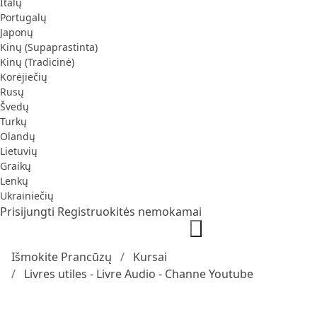
Italų
Portugalų
Japonų
Kinų (Supaprastinta)
Kinų (Tradicinė)
Korėjiečių
Rusų
Švedų
Turkų
Olandų
Lietuvių
Graikų
Lenkų
Ukrainiečių
Prisijungti
Registruokitės nemokamai
Išmokite Prancūzų
Kursai
Livres utiles - Livre Audio - Channe Youtube