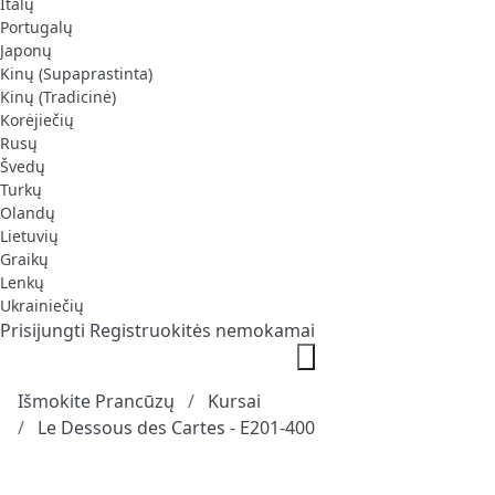
Italų
Portugalų
Japonų
Kinų (Supaprastinta)
Kinų (Tradicinė)
Korėjiečių
Rusų
Švedų
Turkų
Olandų
Lietuvių
Graikų
Lenkų
Ukrainiečių
Prisijungti
Registruokitės nemokamai
Išmokite Prancūzų
Kursai
Le Dessous des Cartes - E201-400