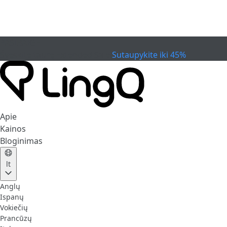
PASIBAIGĖ
Švęskite taurę
Extended Sale
Sutaupykite iki 45%
Apie
Kainos
Bloginimas
lt
Anglų
Ispanų
Vokiečių
Prancūzų