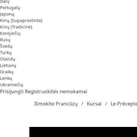
Italų
Portugalų
Japonų
Kinų (Supaprastinta)
Kinų (Tradicinė)
Korėjiečių
Rusų
Švedų
Turkų
Olandų
Lietuvių
Graikų
Lenkų
Ukrainiečių
Prisijungti
Registruokitės nemokamai
Išmokite Prancūzų
Kursai
Le Précept