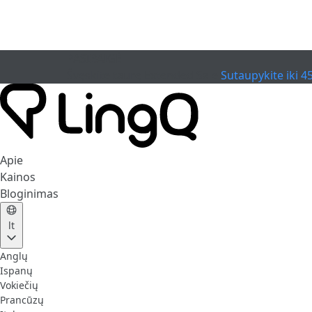
PASIBAIGĖ
Švęskite taurę
Extended Sale
Sutaupykite iki 4
Apie
Kainos
Bloginimas
lt
Anglų
Ispanų
Vokiečių
Prancūzų