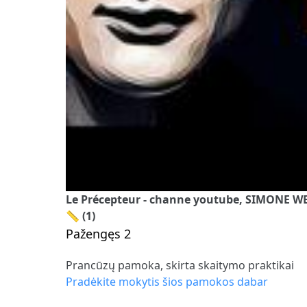
Le Précepteur - channe youtube, SIMONE WEIL
📏 (1)
Pažengęs 2
Prancūzų pamoka, skirta skaitymo praktikai
Pradėkite mokytis šios pamokos dabar