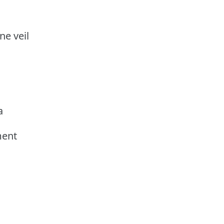
e veil
a
ment