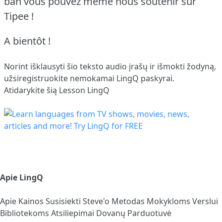
bah vous pouvez même nous soutenir sur
Tipee !
A bientôt !
Norint išklausyti šio teksto audio įrašų ir išmokti žodyną,
užsiregistruokite
nemokamai LingQ paskyrai.
Atidarykite šią Lesson LingQ
Apie LingQ
Apie
Kainos
Susisiekti
Steve'o Metodas
Mokykloms
Verslui
Bibliotekoms
Atsiliepimai
Dovanų Parduotuvė