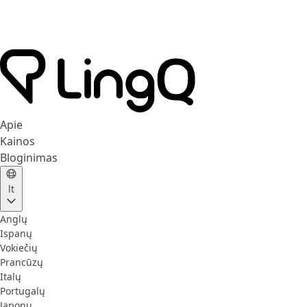
Apie
Kainos
Bloginimas
lt
Anglų
Ispanų
Vokiečių
Prancūzų
Italų
Portugalų
Japonų