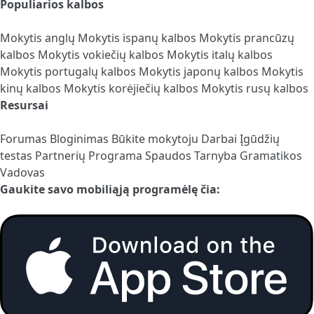
Populiarios kalbos
Mokytis anglų
Mokytis ispanų kalbos
Mokytis prancūzų
kalbos
Mokytis vokiečių kalbos
Mokytis italų kalbos
Mokytis portugalų kalbos
Mokytis japonų kalbos
Mokytis
kinų kalbos
Mokytis korėjiečių kalbos
Mokytis rusų kalbos
Resursai
Forumas
Bloginimas
Būkite mokytoju
Darbai
Įgūdžių
testas
Partnerių Programa
Spaudos Tarnyba
Gramatikos
Vadovas
Gaukite savo mobiliąją programėlę čia: