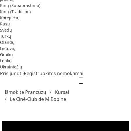
Kinų (Supaprastinta)
Kinų (Tradicinė)
Korėjiečių
Rusų
Švedų
Turkų
Olandų
Lietuvių
Graikų
Lenkų
Ukrainiečių
Prisijungti
Registruokitės nemokamai
Išmokite Prancūzų
Kursai
Le Ciné-Club de M.Bobine