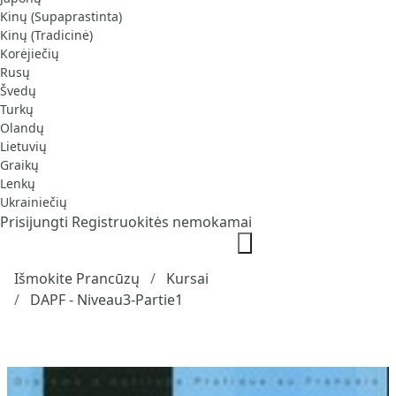
Kinų (Supaprastinta)
Kinų (Tradicinė)
Korėjiečių
Rusų
Švedų
Turkų
Olandų
Lietuvių
Graikų
Lenkų
Ukrainiečių
Prisijungti
Registruokitės nemokamai
Išmokite Prancūzų
Kursai
DAPF - Niveau3-Partie1