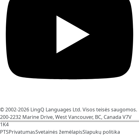
© 2002-2026
LingQ Languages Ltd.
Visos teisės saugomos.
200-2232 Marine Drive, West Vancouver, BC, Canada
V7V
1K4
Mes naudojame slapukus, kad padėtume pagerinti
PTS
Privatumas
Svetainės žemėlapis
Slapukų politika
LingQ. Apsilankę avetainėje Jūs sutinkate su mūsų