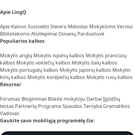
Apie LingQ
Apie
Kainos
Susisiekti
Steve'o Metodas
Mokykloms
Verslui
Bibliotekoms
Atsiliepimai
Dovanų Parduotuvė
Populiarios kalbos
Mokytis anglų
Mokytis ispanų kalbos
Mokytis prancūzų
kalbos
Mokytis vokiečių kalbos
Mokytis italų kalbos
Mokytis portugalų kalbos
Mokytis japonų kalbos
Mokytis
kinų kalbos
Mokytis korėjiečių kalbos
Mokytis rusų kalbos
Resursai
Forumas
Bloginimas
Būkite mokytoju
Darbai
Įgūdžių
testas
Partnerių Programa
Spaudos Tarnyba
Gramatikos
Vadovas
Gaukite savo mobiliąją programėlę čia: