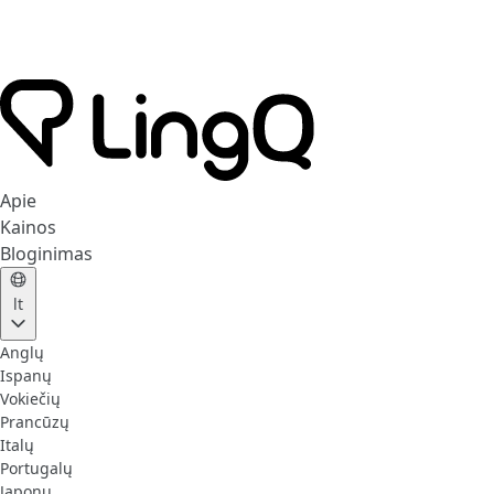
Apie
Kainos
Bloginimas
lt
Anglų
Ispanų
Vokiečių
Prancūzų
Italų
Portugalų
Japonų