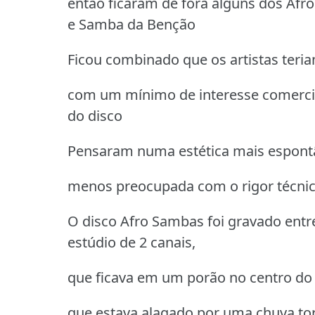
então ficaram de fora alguns dos Af
e Samba da Benção
Ficou combinado que os artistas teri
com um mínimo de interesse comercia
do disco
Pensaram numa estética mais espontâ
menos preocupada com o rigor técni
O disco Afro Sambas foi gravado entre
estúdio de 2 canais,
que ficava em um porão no centro do R
que estava alagado por uma chuva tor