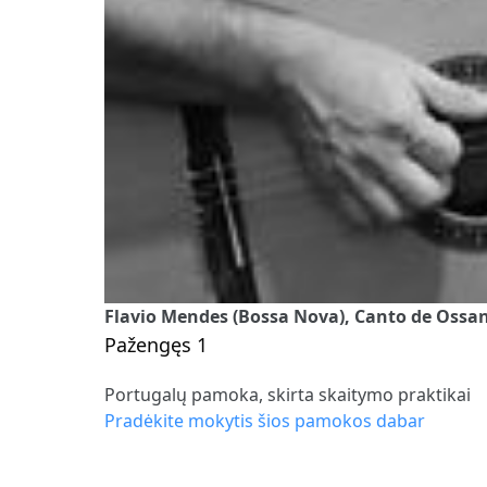
Flavio Mendes (Bossa Nova), Canto de Ossan
Pažengęs 1
Portugalų pamoka, skirta skaitymo praktikai
Pradėkite mokytis šios pamokos dabar