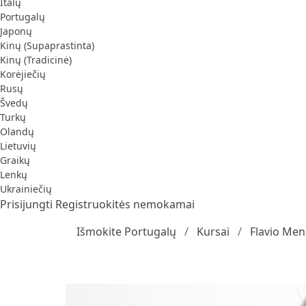
Italų
Portugalų
Japonų
Kinų (Supaprastinta)
Kinų (Tradicinė)
Korėjiečių
Rusų
Švedų
Turkų
Olandų
Lietuvių
Graikų
Lenkų
Ukrainiečių
Prisijungti
Registruokitės nemokamai
Išmokite Portugalų
Kursai
Flavio Men