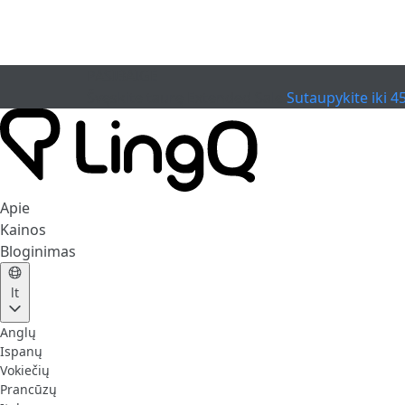
PASIBAIGĖ
Švęskite taurę
Extended Sale
Sutaupykite iki 4
Apie
Kainos
Bloginimas
lt
Anglų
Ispanų
Vokiečių
Prancūzų