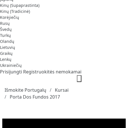
Kinų (Supaprastinta)
Kinų (Tradicinė)
Korėjiečių
Rusų
Švedų
Turkų
Olandų
Lietuvių
Graikų
Lenkų
Ukrainiečių
Prisijungti
Registruokitės nemokamai
Išmokite Portugalų
Kursai
Porta Dos Fundos 2017