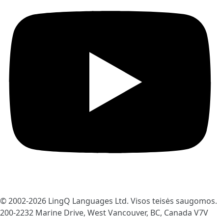
© 2002-2026
LingQ Languages Ltd.
Visos teisės saugomos.
200-2232 Marine Drive, West Vancouver, BC, Canada
V7V