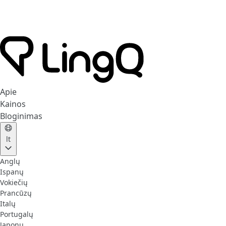
Apie
Kainos
Bloginimas
lt
Anglų
Ispanų
Vokiečių
Prancūzų
Italų
Portugalų
Japonų