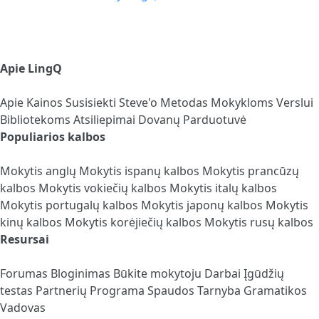
Apie LingQ
Apie
Kainos
Susisiekti
Steve'o Metodas
Mokykloms
Verslui
Bibliotekoms
Atsiliepimai
Dovanų Parduotuvė
Populiarios kalbos
Mokytis anglų
Mokytis ispanų kalbos
Mokytis prancūzų
kalbos
Mokytis vokiečių kalbos
Mokytis italų kalbos
Mokytis portugalų kalbos
Mokytis japonų kalbos
Mokytis
kinų kalbos
Mokytis korėjiečių kalbos
Mokytis rusų kalbos
Resursai
Forumas
Bloginimas
Būkite mokytoju
Darbai
Įgūdžių
testas
Partnerių Programa
Spaudos Tarnyba
Gramatikos
Vadovas