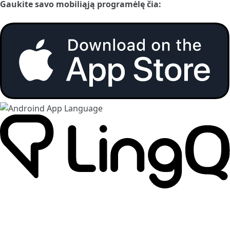
Gaukite savo mobiliąją programėlę čia: