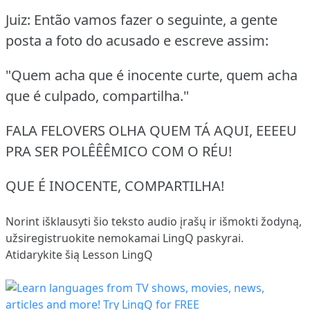
Juiz: Então vamos fazer o seguinte, a gente
posta a foto do acusado e escreve assim:
"Quem acha que é inocente curte, quem acha
que é culpado, compartilha."
FALA FELOVERS OLHA QUEM TÁ AQUI, EEEEU
PRA SER POLÊÊÊMICO COM O RÉU!
QUE É INOCENTE, COMPARTILHA!
Norint išklausyti šio teksto audio įrašų ir išmokti žodyną,
užsiregistruokite
nemokamai LingQ paskyrai.
Atidarykite šią Lesson LingQ