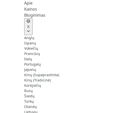
Apie
Kainos
Bloginimas
lt
Anglų
Ispanų
Vokiečių
Prancūzų
Italų
Portugalų
Japonų
Kinų (Supaprastinta)
Kinų (Tradicinė)
Korėjiečių
Rusų
Švedų
Turkų
Olandų
Lietuvių