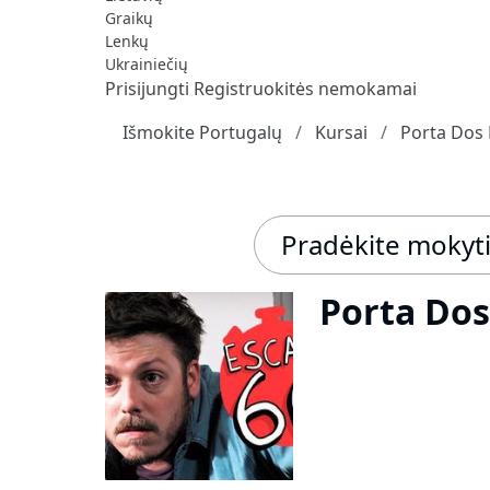
Graikų
Lenkų
Ukrainiečių
Prisijungti
Registruokitės nemokamai
Išmokite Portugalų
Kursai
Porta Dos
Pradėkite mokyt
Porta Dos