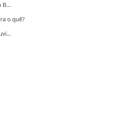
 B...
 Era o quê?
vi...