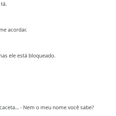
tá.
me acordar.
 mas ele está bloqueado.
aceta... - Nem o meu nome você sabe?