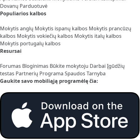
Dovanų Parduotuvė
Populiarios kalbos
Mokytis anglų
Mokytis ispanų kalbos
Mokytis prancūzų
kalbos
Mokytis vokiečių kalbos
Mokytis italų kalbos
Mokytis portugalų kalbos
Resursai
Forumas
Bloginimas
Būkite mokytoju
Darbai
Įgūdžių
testas
Partnerių Programa
Spaudos Tarnyba
Gaukite savo mobiliąją programėlę čia: