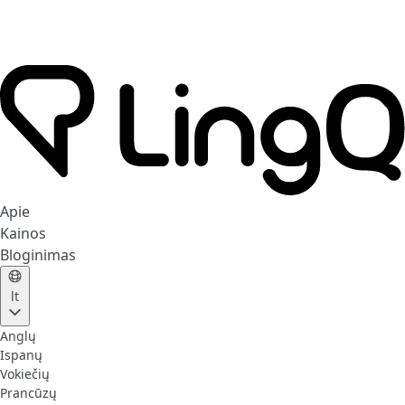
Apie
Kainos
Bloginimas
lt
Anglų
Ispanų
Vokiečių
Prancūzų