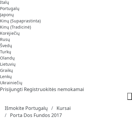
Italų
Portugalų
Japonų
Kinų (Supaprastinta)
Kinų (Tradicinė)
Korėjiečių
Rusų
Švedų
Turkų
Olandų
Lietuvių
Graikų
Lenkų
Ukrainiečių
Prisijungti
Registruokitės nemokamai
Išmokite Portugalų
Kursai
Porta Dos Fundos 2017