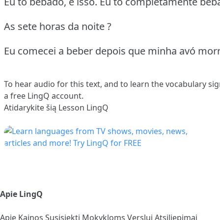
Eu to bêbado, é isso. Eu to completamente bêb
As sete horas da noite ?
Eu comecei a beber depois que minha avó morr
To hear audio for this text, and to learn the vocabulary
sig
a free LingQ account.
Atidarykite šią Lesson LingQ
Apie LingQ
Apie
Kainos
Susisiekti
Mokykloms
Verslui
Atsiliepimai