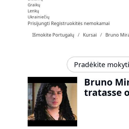
Graikų
Lenkų
Ukrainiečių
Prisijungti
Registruokitės nemokamai
Išmokite Portugalų
Kursai
Bruno Mir
Pradėkite mokyt
Bruno Mir
tratasse 