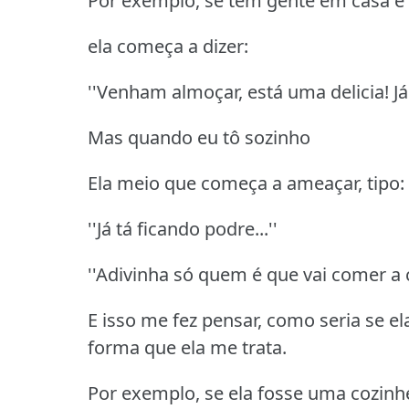
Por exemplo, se tem gente em casa e 
ela começa a dizer:
''Venham almoçar, está uma delicia! Já
Mas quando eu tô sozinho
Ela meio que começa a ameaçar, tipo: '
''Já tá ficando podre...''
''Adivinha só quem é que vai comer a c
E isso me fez pensar, como seria se e
forma que ela me trata.
Por exemplo, se ela fosse uma cozinhe