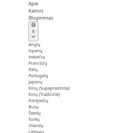
Apie
Kainos
Bloginimas
lt
Anglų
Ispanų
Vokiečių
Prancūzų
Italų
Portugalų
Japonų
Kinų (Supaprastinta)
Kinų (Tradicinė)
Korėjiečių
Rusų
Švedų
Turkų
Olandų
Lietuvių