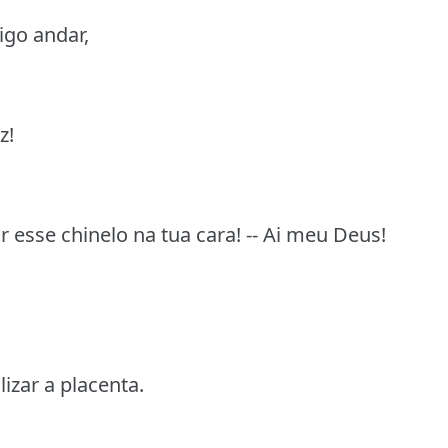
igo andar,
z!
 esse chinelo na tua cara! -- Ai meu Deus!
izar a placenta.