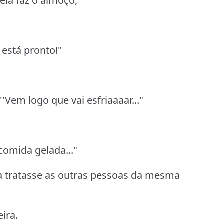
ela faz o almoço,
 está pronto!"
'Vem logo que vai esfriaaaar...''
omida gelada...''
la tratasse as outras pessoas da mesma
ira.