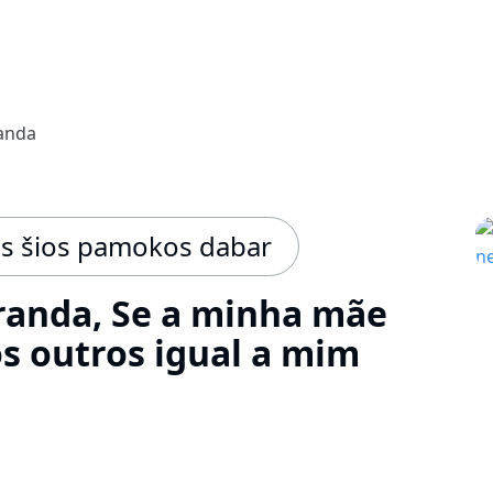
anda
is šios pamokos dabar
anda, Se a minha mãe
os outros igual a mim