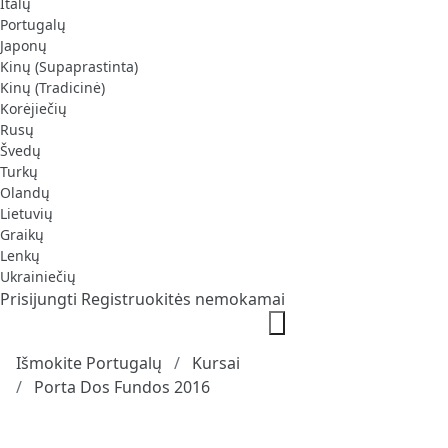
Italų
Portugalų
Japonų
Kinų (Supaprastinta)
Kinų (Tradicinė)
Korėjiečių
Rusų
Švedų
Turkų
Olandų
Lietuvių
Graikų
Lenkų
Ukrainiečių
Prisijungti
Registruokitės nemokamai
Išmokite Portugalų
Kursai
Porta Dos Fundos 2016