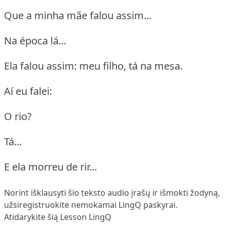
Que a minha mãe falou assim...
Na época lá...
Ela falou assim: meu filho, tá na mesa.
Aí eu falei:
O rio?
Tá...
E ela morreu de rir...
Norint išklausyti šio teksto audio įrašų ir išmokti žodyną,
užsiregistruokite
nemokamai LingQ paskyrai.
Atidarykite šią Lesson LingQ