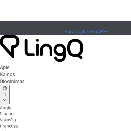
PASIBAIGĖ
Švęskite taurę
Extended Sale
Sutaupykite iki 45%
Apie
Kainos
Bloginimas
lt
Anglų
Ispanų
Vokiečių
Prancūzų