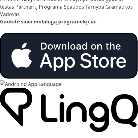
testas
Partnerių Programa
Spaudos Tarnyba
Gramatikos
Vadovas
Gaukite savo mobiliąją programėlę čia: