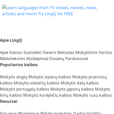
Apie LingQ
Apie
Kainos
Susisiekti
Steve'o Metodas
Mokykloms
Verslui
Bibliotekoms
Atsiliepimai
Dovanų Parduotuvė
Populiarios kalbos
Mokytis anglų
Mokytis ispanų kalbos
Mokytis prancūzų
kalbos
Mokytis vokiečių kalbos
Mokytis italų kalbos
Mokytis portugalų kalbos
Mokytis japonų kalbos
Mokytis
kinų kalbos
Mokytis korėjiečių kalbos
Mokytis rusų kalbos
Resursai
Forumas
Bloginimas
Būkite mokytoju
Darbai
Įgūdžių