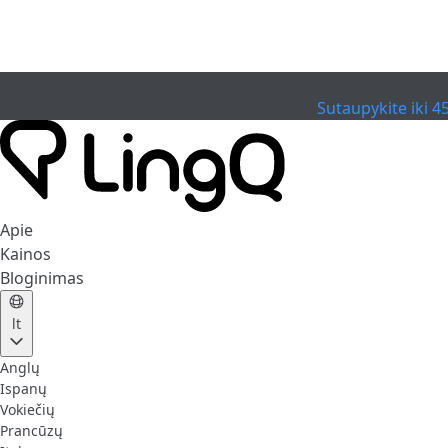
PASIBAIGĖ
Švęskite taurę
Extended Sale
Sutaupykite iki 4
Apie
Kainos
Bloginimas
lt
Anglų
Ispanų
Vokiečių
Prancūzų