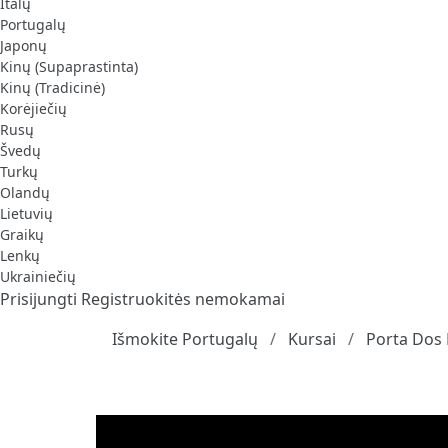
Italų
Portugalų
Japonų
Kinų (Supaprastinta)
Kinų (Tradicinė)
Korėjiečių
Rusų
Švedų
Turkų
Olandų
Lietuvių
Graikų
Lenkų
Ukrainiečių
Prisijungti
Registruokitės nemokamai
Išmokite Portugalų
Kursai
Porta Dos