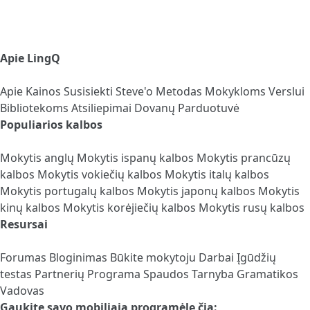
Apie LingQ
Apie
Kainos
Susisiekti
Steve'o Metodas
Mokykloms
Verslui
Bibliotekoms
Atsiliepimai
Dovanų Parduotuvė
Populiarios kalbos
Mokytis anglų
Mokytis ispanų kalbos
Mokytis prancūzų
kalbos
Mokytis vokiečių kalbos
Mokytis italų kalbos
Mokytis portugalų kalbos
Mokytis japonų kalbos
Mokytis
kinų kalbos
Mokytis korėjiečių kalbos
Mokytis rusų kalbos
Resursai
Forumas
Bloginimas
Būkite mokytoju
Darbai
Įgūdžių
testas
Partnerių Programa
Spaudos Tarnyba
Gramatikos
Vadovas
Gaukite savo mobiliąją programėlę čia: