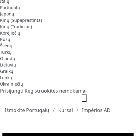
Italų
Portugalų
Japonų
Kinų (Supaprastinta)
Kinų (Tradicinė)
Korėjiečių
Rusų
Švedų
Turkų
Olandų
Lietuvių
Graikų
Lenkų
Ukrainiečių
Prisijungti
Registruokitės nemokamai
Išmokite Portugalų
Kursai
Impérios AD