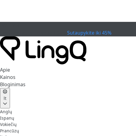
PASIBAIGĖ
Švęskite taurę
Extended Sale
Sutaupykite iki 45%
Apie
Kainos
Bloginimas
lt
Anglų
Ispanų
Vokiečių
Prancūzų