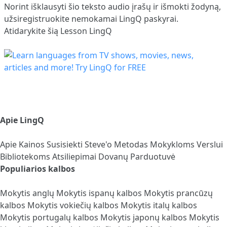
Norint išklausyti šio teksto audio įrašų ir išmokti žodyną,
užsiregistruokite
nemokamai LingQ paskyrai.
Atidarykite šią Lesson LingQ
Apie LingQ
Apie
Kainos
Susisiekti
Steve'o Metodas
Mokykloms
Verslui
Bibliotekoms
Atsiliepimai
Dovanų Parduotuvė
Populiarios kalbos
Mokytis anglų
Mokytis ispanų kalbos
Mokytis prancūzų
kalbos
Mokytis vokiečių kalbos
Mokytis italų kalbos
Mokytis portugalų kalbos
Mokytis japonų kalbos
Mokytis