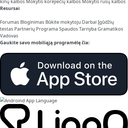
kinų kalbos
Mokytis korėjiečių kalbos
Mokytis rusų kalbos
Resursai
Forumas
Bloginimas
Būkite mokytoju
Darbai
Įgūdžių
testas
Partnerių Programa
Spaudos Tarnyba
Gramatikos
Vadovas
Gaukite savo mobiliąją programėlę čia: