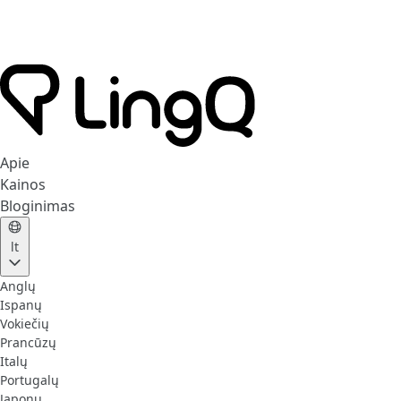
Apie
Kainos
Bloginimas
lt
Anglų
Ispanų
Vokiečių
Prancūzų
Italų
Portugalų
Japonų