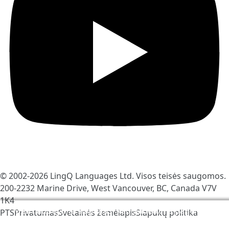
© 2002-2026
LingQ Languages Ltd.
Visos teisės saugomos.
200-2232 Marine Drive, West Vancouver, BC, Canada
V7V
1K4
Mes naudojame slapukus, kad padėtume pagerinti
PTS
Privatumas
Svetainės žemėlapis
Slapukų politika
LingQ. Apsilankę avetainėje Jūs sutinkate su mūsų