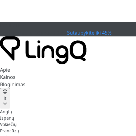
PASIBAIGĖ
Švęskite taurę
Extended Sale
Sutaupykite iki 45%
Apie
Kainos
Bloginimas
lt
Anglų
Ispanų
Vokiečių
Prancūzų