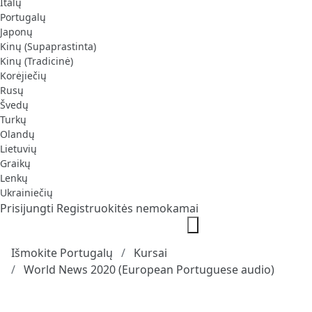
Italų
Portugalų
Japonų
Kinų (Supaprastinta)
Kinų (Tradicinė)
Korėjiečių
Rusų
Švedų
Turkų
Olandų
Lietuvių
Graikų
Lenkų
Ukrainiečių
Prisijungti
Registruokitės nemokamai
Išmokite Portugalų
Kursai
World News 2020 (European Portuguese audio)