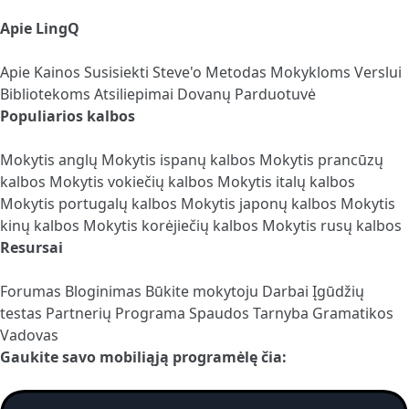
Apie LingQ
Apie
Kainos
Susisiekti
Steve'o Metodas
Mokykloms
Verslui
Bibliotekoms
Atsiliepimai
Dovanų Parduotuvė
Populiarios kalbos
Mokytis anglų
Mokytis ispanų kalbos
Mokytis prancūzų
kalbos
Mokytis vokiečių kalbos
Mokytis italų kalbos
Mokytis portugalų kalbos
Mokytis japonų kalbos
Mokytis
kinų kalbos
Mokytis korėjiečių kalbos
Mokytis rusų kalbos
Resursai
Forumas
Bloginimas
Būkite mokytoju
Darbai
Įgūdžių
testas
Partnerių Programa
Spaudos Tarnyba
Gramatikos
Vadovas
Gaukite savo mobiliąją programėlę čia: