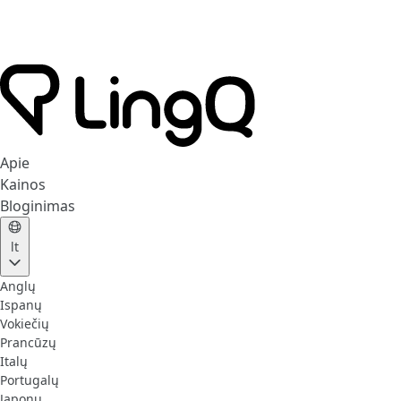
Apie
Kainos
Bloginimas
lt
Anglų
Ispanų
Vokiečių
Prancūzų
Italų
Portugalų
Japonų