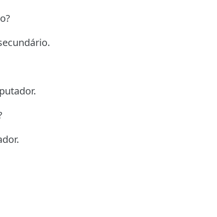
io?
secundário.
putador.
?
ador.