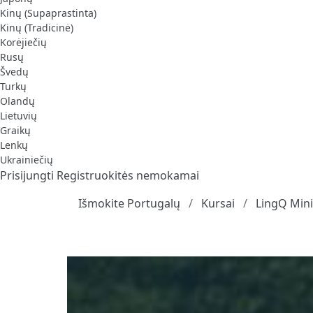
Kinų (Supaprastinta)
Kinų (Tradicinė)
Korėjiečių
Rusų
Švedų
Turkų
Olandų
Lietuvių
Graikų
Lenkų
Ukrainiečių
Prisijungti
Registruokitės nemokamai
Išmokite Portugalų
Kursai
LingQ Mini