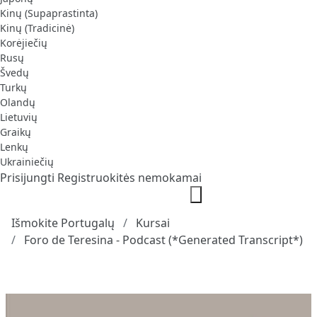
Kinų (Supaprastinta)
Kinų (Tradicinė)
Korėjiečių
Rusų
Švedų
Turkų
Olandų
Lietuvių
Graikų
Lenkų
Ukrainiečių
Prisijungti
Registruokitės nemokamai
Išmokite Portugalų
Kursai
Foro de Teresina - Podcast (*Generated Transcript*)