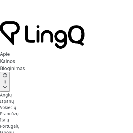
Apie
Kainos
Bloginimas
lt
Anglų
Ispanų
Vokiečių
Prancūzų
Italų
Portugalų
Japonų