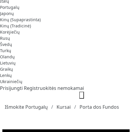
Italų
Portugalų
Japonų
Kinų (Supaprastinta)
Kinų (Tradicinė)
Korėjiečių
Rusų
Švedų
Turkų
Olandų
Lietuvių
Graikų
Lenkų
Ukrainiečių
Prisijungti
Registruokitės nemokamai
Išmokite Portugalų
Kursai
Porta dos Fundos