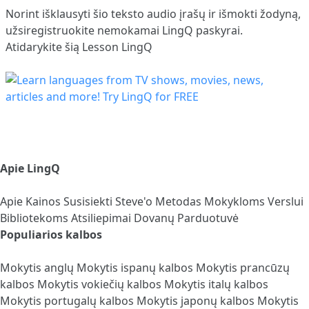
Norint išklausyti šio teksto audio įrašų ir išmokti žodyną,
užsiregistruokite
nemokamai LingQ paskyrai.
Atidarykite šią Lesson LingQ
Apie LingQ
Apie
Kainos
Susisiekti
Steve'o Metodas
Mokykloms
Verslui
Bibliotekoms
Atsiliepimai
Dovanų Parduotuvė
Populiarios kalbos
Mokytis anglų
Mokytis ispanų kalbos
Mokytis prancūzų
kalbos
Mokytis vokiečių kalbos
Mokytis italų kalbos
Mokytis portugalų kalbos
Mokytis japonų kalbos
Mokytis