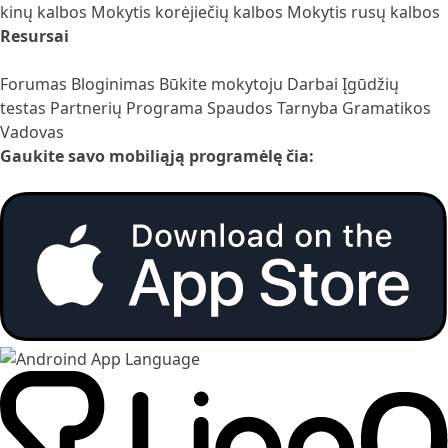
kinų kalbos
Mokytis korėjiečių kalbos
Mokytis rusų kalbos
Resursai
Forumas
Bloginimas
Būkite mokytoju
Darbai
Įgūdžių
testas
Partnerių Programa
Spaudos Tarnyba
Gramatikos
Vadovas
Gaukite savo mobiliąją programėlę čia: