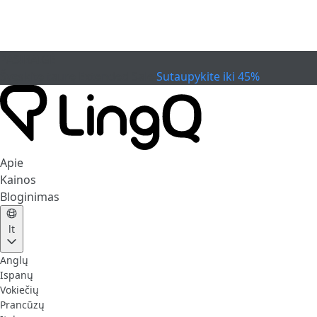
PASIBAIGĖ
Švęskite taurę
Extended Sale
Sutaupykite iki 45%
Apie
Kainos
Bloginimas
lt
Anglų
Ispanų
Vokiečių
Prancūzų