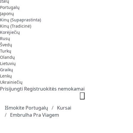
Italų
Portugalų
Japonų
Kinų (Supaprastinta)
Kinų (Tradicinė)
Korėjiečių
Rusų
Švedų
Turkų
Olandų
Lietuvių
Graikų
Lenkų
Ukrainiečių
Prisijungti
Registruokitės nemokamai
Išmokite Portugalų
Kursai
Embrulha Pra Viagem