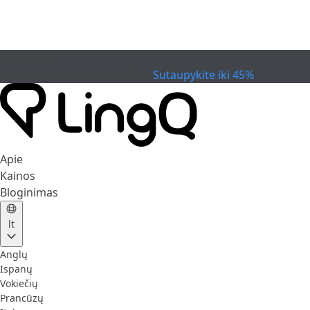
PASIBAIGĖ
Švęskite taurę
Extended Sale
Sutaupykite iki 45%
Apie
Kainos
Bloginimas
lt
Anglų
Ispanų
Vokiečių
Prancūzų