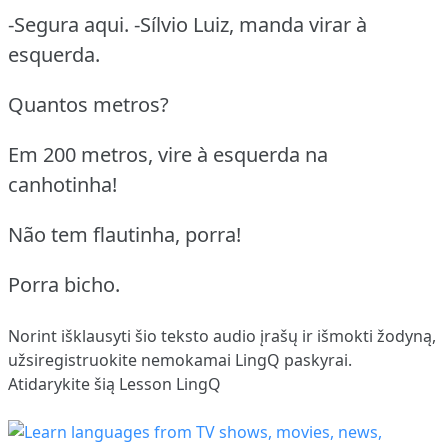
-Segura aqui. -Sílvio Luiz, manda virar à
esquerda.
Quantos metros?
Em 200 metros, vire à esquerda na
canhotinha!
Não tem flautinha, porra!
Porra bicho.
Norint išklausyti šio teksto audio įrašų ir išmokti žodyną,
užsiregistruokite
nemokamai LingQ paskyrai.
Atidarykite šią Lesson LingQ