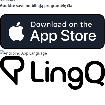
Gaukite savo mobiliąją programėlę čia: