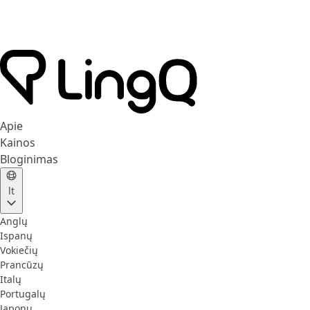
Apie
Kainos
Bloginimas
lt
Anglų
Ispanų
Vokiečių
Prancūzų
Italų
Portugalų
Japonų