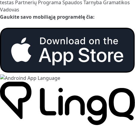
testas
Partnerių Programa
Spaudos Tarnyba
Gramatikos
Vadovas
Gaukite savo mobiliąją programėlę čia: