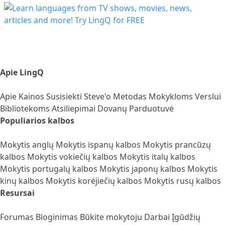
Apie LingQ
Apie
Kainos
Susisiekti
Steve'o Metodas
Mokykloms
Verslui
Bibliotekoms
Atsiliepimai
Dovanų Parduotuvė
Populiarios kalbos
Mokytis anglų
Mokytis ispanų kalbos
Mokytis prancūzų
kalbos
Mokytis vokiečių kalbos
Mokytis italų kalbos
Mokytis portugalų kalbos
Mokytis japonų kalbos
Mokytis
kinų kalbos
Mokytis korėjiečių kalbos
Mokytis rusų kalbos
Resursai
Forumas
Bloginimas
Būkite mokytoju
Darbai
Įgūdžių