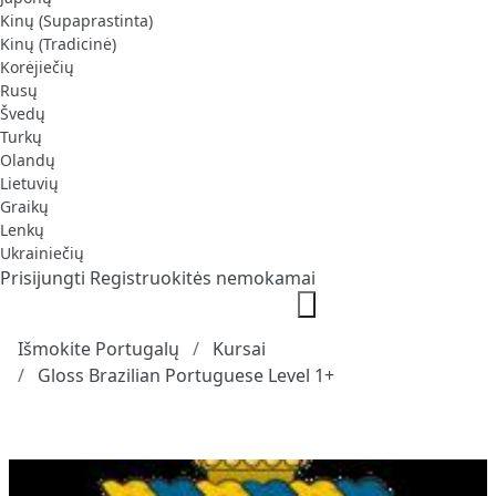
Kinų (Supaprastinta)
Kinų (Tradicinė)
Korėjiečių
Rusų
Švedų
Turkų
Olandų
Lietuvių
Graikų
Lenkų
Ukrainiečių
Prisijungti
Registruokitės nemokamai
Išmokite Portugalų
Kursai
Gloss Brazilian Portuguese Level 1+