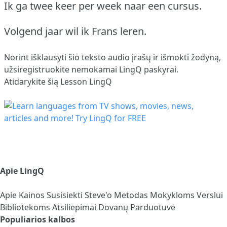
Ik ga twee keer per week naar een cursus.
Volgend jaar wil ik Frans leren.
Norint išklausyti šio teksto audio įrašų ir išmokti žodyną,
užsiregistruokite
nemokamai LingQ paskyrai.
Atidarykite šią Lesson LingQ
Apie LingQ
Apie
Kainos
Susisiekti
Steve'o Metodas
Mokykloms
Verslui
Bibliotekoms
Atsiliepimai
Dovanų Parduotuvė
Populiarios kalbos