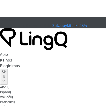
PASIBAIGĖ
Švęskite taurę
Extended Sale
Sutaupykite iki 45%
Apie
Kainos
Bloginimas
lt
Anglų
Ispanų
Vokiečių
Prancūzų