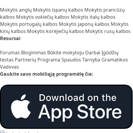
Mokytis anglų
Mokytis ispanų kalbos
Mokytis prancūzų
kalbos
Mokytis vokiečių kalbos
Mokytis italų kalbos
Mokytis portugalų kalbos
Mokytis japonų kalbos
Mokytis
kinų kalbos
Mokytis korėjiečių kalbos
Mokytis rusų kalbos
Resursai
Forumas
Bloginimas
Būkite mokytoju
Darbai
Įgūdžių
testas
Partnerių Programa
Spaudos Tarnyba
Gramatikos
Vadovas
Gaukite savo mobiliąją programėlę čia: