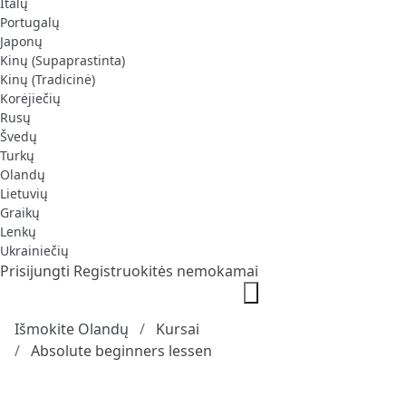
Italų
Portugalų
Japonų
Kinų (Supaprastinta)
Kinų (Tradicinė)
Korėjiečių
Rusų
Švedų
Turkų
Olandų
Lietuvių
Graikų
Lenkų
Ukrainiečių
Prisijungti
Registruokitės nemokamai
Išmokite Olandų
Kursai
Absolute beginners lessen