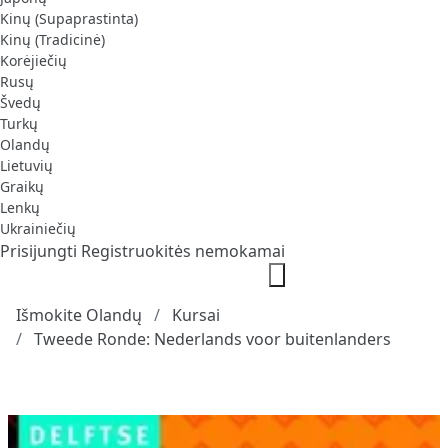
Kinų (Supaprastinta)
Kinų (Tradicinė)
Korėjiečių
Rusų
Švedų
Turkų
Olandų
Lietuvių
Graikų
Lenkų
Ukrainiečių
Prisijungti
Registruokitės nemokamai
Išmokite Olandų
Kursai
Tweede Ronde: Nederlands voor buitenlanders