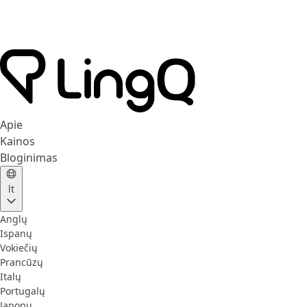
Apie
Kainos
Bloginimas
lt
Anglų
Ispanų
Vokiečių
Prancūzų
Italų
Portugalų
Japonų