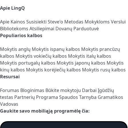
Apie LingQ
Apie
Kainos
Susisiekti
Steve'o Metodas
Mokykloms
Verslui
Bibliotekoms
Atsiliepimai
Dovanų Parduotuvė
Populiarios kalbos
Mokytis anglų
Mokytis ispanų kalbos
Mokytis prancūzų
kalbos
Mokytis vokiečių kalbos
Mokytis italų kalbos
Mokytis portugalų kalbos
Mokytis japonų kalbos
Mokytis
kinų kalbos
Mokytis korėjiečių kalbos
Mokytis rusų kalbos
Resursai
Forumas
Bloginimas
Būkite mokytoju
Darbai
Įgūdžių
testas
Partnerių Programa
Spaudos Tarnyba
Gramatikos
Vadovas
Gaukite savo mobiliąją programėlę čia: