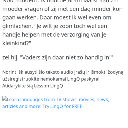
Nou, modern.
Ik hoorde Bram laatst aan z'n
moeder vragen of zij niet een dag minder kon
gaan werken.
Daar moest ik wel even om
glimlachen.
"Je wilt je zoon toch wel een
handje helpen met de verzorging van je
kleinkind?"
zei hij.
"Vaders zijn daar niet zo handig in!"
Norint išklausyti šio teksto audio įrašų ir išmokti žodyną,
užsiregistruokite
nemokamai LingQ paskyrai.
Atidarykite šią Lesson LingQ