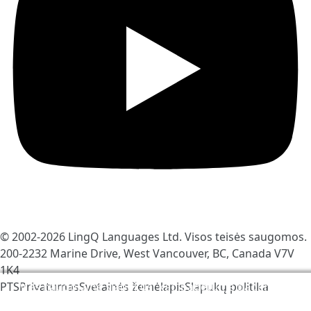
© 2002-2026
LingQ Languages Ltd.
Visos teisės saugomos.
200-2232 Marine Drive, West Vancouver, BC, Canada
V7V
1K4
PTS
Privatumas
Svetainės žemėlapis
Slapukų politika
Mes naudojame slapukus, kad padėtume pagerinti
LingQ. Apsilankę avetainėje Jūs sutinkate su mūsų