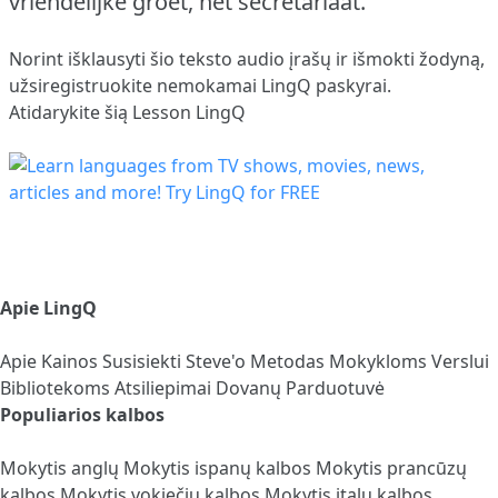
vriendelijke groet, het secretariaat.
Norint išklausyti šio teksto audio įrašų ir išmokti žodyną,
užsiregistruokite
nemokamai LingQ paskyrai.
Atidarykite šią Lesson LingQ
Apie LingQ
Apie
Kainos
Susisiekti
Steve'o Metodas
Mokykloms
Verslui
Bibliotekoms
Atsiliepimai
Dovanų Parduotuvė
Populiarios kalbos
Mokytis anglų
Mokytis ispanų kalbos
Mokytis prancūzų
kalbos
Mokytis vokiečių kalbos
Mokytis italų kalbos