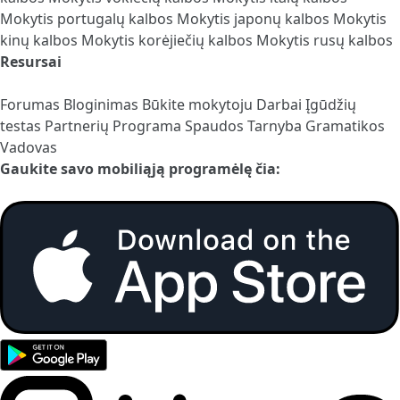
Mokytis portugalų kalbos
Mokytis japonų kalbos
Mokytis
kinų kalbos
Mokytis korėjiečių kalbos
Mokytis rusų kalbos
Resursai
Forumas
Bloginimas
Būkite mokytoju
Darbai
Įgūdžių
testas
Partnerių Programa
Spaudos Tarnyba
Gramatikos
Vadovas
Gaukite savo mobiliąją programėlę čia: