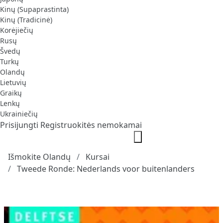
Kinų (Supaprastinta)
Kinų (Tradicinė)
Korėjiečių
Rusų
Švedų
Turkų
Olandų
Lietuvių
Graikų
Lenkų
Ukrainiečių
Prisijungti
Registruokitės nemokamai
Išmokite Olandų
Kursai
Tweede Ronde: Nederlands voor buitenlanders