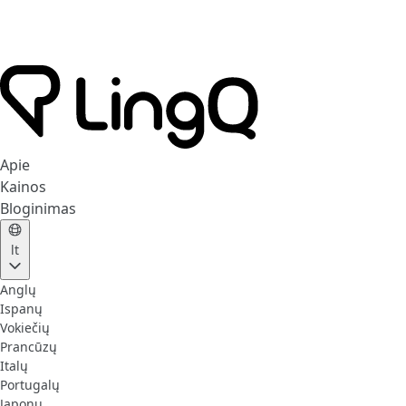
Apie
Kainos
Bloginimas
lt
Anglų
Ispanų
Vokiečių
Prancūzų
Italų
Portugalų
Japonų