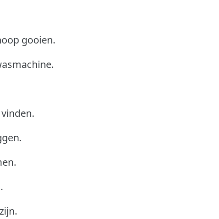
 hoop gooien.
 wasmachine.
 vinden.
ggen.
men.
.
zijn.