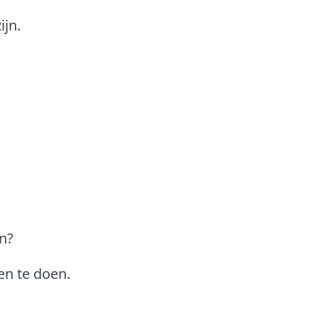
ijn.
.
n?
en te doen.