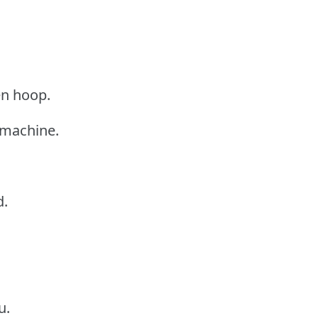
en hoop.
smachine.
d.
u.