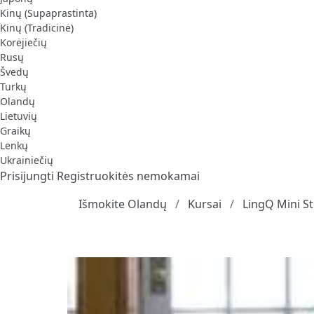
Kinų (Supaprastinta)
Kinų (Tradicinė)
Korėjiečių
Rusų
Švedų
Turkų
Olandų
Lietuvių
Graikų
Lenkų
Ukrainiečių
Prisijungti
Registruokitės nemokamai
Išmokite Olandų
Kursai
LingQ Mini St