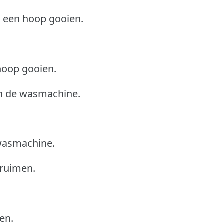
op een hoop gooien.
 hoop gooien.
 in de wasmachine.
 wasmachine.
pruimen.
en.