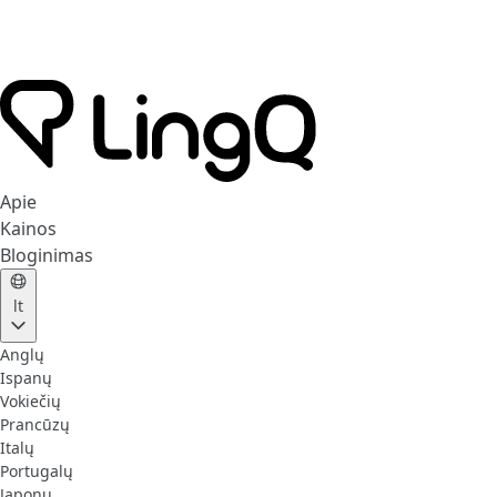
Apie
Kainos
Bloginimas
lt
Anglų
Ispanų
Vokiečių
Prancūzų
Italų
Portugalų
Japonų