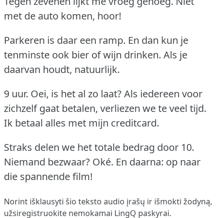
Tegen zevenen lijkt me vroeg genoeg.
Niet
met de auto komen, hoor!
Parkeren is daar een ramp.
En dan kun je
tenminste ook bier of wijn drinken.
Als je
daarvan houdt, natuurlijk.
9 uur.
Oei, is het al zo laat?
Als iedereen voor
zichzelf gaat betalen, verliezen we te veel tijd.
Ik betaal alles met mijn creditcard.
Straks delen we het totale bedrag door 10.
Niemand bezwaar?
Oké.
En daarna: op naar
die spannende film!
Norint išklausyti šio teksto audio įrašų ir išmokti žodyną,
užsiregistruokite
nemokamai LingQ paskyrai.