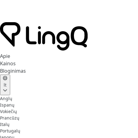
Apie
Kainos
Bloginimas
lt
Anglų
Ispanų
Vokiečių
Prancūzų
Italų
Portugalų
Japonų