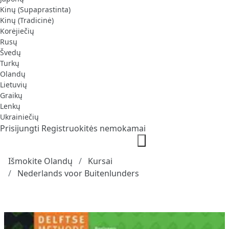
Kinų (Supaprastinta)
Kinų (Tradicinė)
Korėjiečių
Rusų
Švedų
Turkų
Olandų
Lietuvių
Graikų
Lenkų
Ukrainiečių
Prisijungti
Registruokitės nemokamai
Išmokite Olandų
Kursai
Nederlands voor Buitenlunders