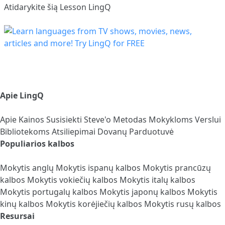
Atidarykite šią Lesson LingQ
Apie LingQ
Apie
Kainos
Susisiekti
Steve'o Metodas
Mokykloms
Verslui
Bibliotekoms
Atsiliepimai
Dovanų Parduotuvė
Populiarios kalbos
Mokytis anglų
Mokytis ispanų kalbos
Mokytis prancūzų
kalbos
Mokytis vokiečių kalbos
Mokytis italų kalbos
Mokytis portugalų kalbos
Mokytis japonų kalbos
Mokytis
kinų kalbos
Mokytis korėjiečių kalbos
Mokytis rusų kalbos
Resursai