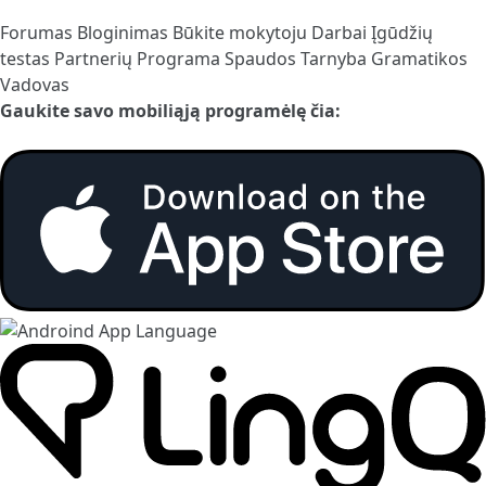
Forumas
Bloginimas
Būkite mokytoju
Darbai
Įgūdžių
testas
Partnerių Programa
Spaudos Tarnyba
Gramatikos
Vadovas
Gaukite savo mobiliąją programėlę čia: