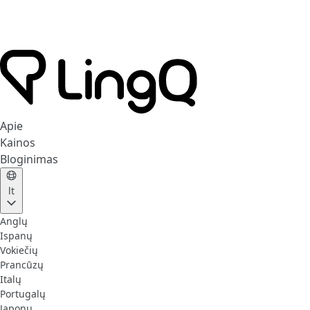
Apie
Kainos
Bloginimas
lt
Anglų
Ispanų
Vokiečių
Prancūzų
Italų
Portugalų
Japonų