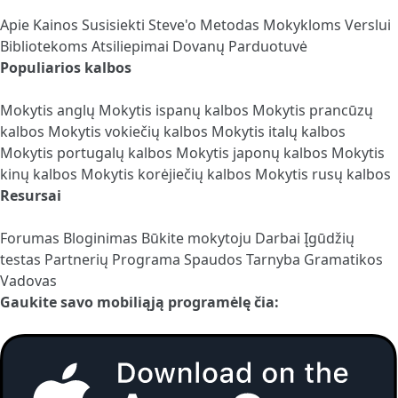
Apie
Kainos
Susisiekti
Steve'o Metodas
Mokykloms
Verslui
Bibliotekoms
Atsiliepimai
Dovanų Parduotuvė
Populiarios kalbos
Mokytis anglų
Mokytis ispanų kalbos
Mokytis prancūzų
kalbos
Mokytis vokiečių kalbos
Mokytis italų kalbos
Mokytis portugalų kalbos
Mokytis japonų kalbos
Mokytis
kinų kalbos
Mokytis korėjiečių kalbos
Mokytis rusų kalbos
Resursai
Forumas
Bloginimas
Būkite mokytoju
Darbai
Įgūdžių
testas
Partnerių Programa
Spaudos Tarnyba
Gramatikos
Vadovas
Gaukite savo mobiliąją programėlę čia: