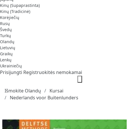
Kinų (Supaprastinta)
Kinų (Tradicinė)
Korėjiečių
Rusų
Švedų
Turkų
Olandų
Lietuvių
Graikų
Lenkų
Ukrainiečių
Prisijungti
Registruokitės nemokamai
Išmokite Olandų
Kursai
Nederlands voor Buitenlunders