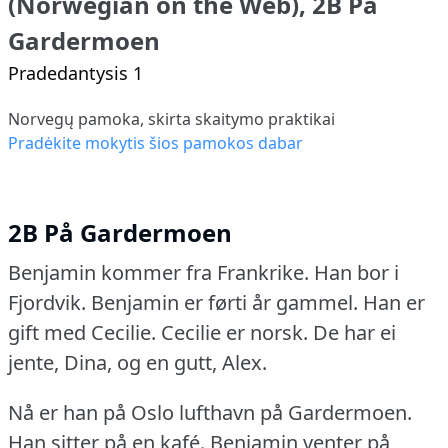
(Norwegian on the Web), 2B På
Gardermoen
Pradedantysis 1
Norvegų pamoka, skirta skaitymo praktikai
Pradėkite mokytis šios pamokos dabar
2B På Gardermoen
Benjamin kommer fra Frankrike.
Han bor i
Fjordvik.
Benjamin er førti år gammel.
Han er
gift med Cecilie.
Cecilie er norsk.
De har ei
jente, Dina, og en gutt, Alex.
Nå er han på Oslo lufthavn på Gardermoen.
Han sitter på en kafé.
Benjamin venter på