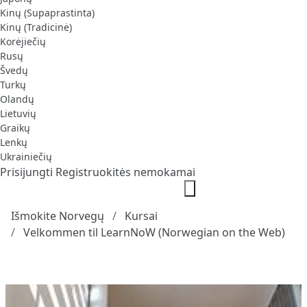
Kinų (Supaprastinta)
Kinų (Tradicinė)
Korėjiečių
Rusų
Švedų
Turkų
Olandų
Lietuvių
Graikų
Lenkų
Ukrainiečių
Prisijungti
Registruokitės nemokamai
Išmokite Norvegų
Kursai
Velkommen til LearnNoW (Norwegian on the Web)