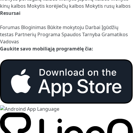
kinų kalbos
Mokytis korėjiečių kalbos
Mokytis rusų kalbos
Resursai
Forumas
Bloginimas
Būkite mokytoju
Darbai
Įgūdžių
testas
Partnerių Programa
Spaudos Tarnyba
Gramatikos
Vadovas
Gaukite savo mobiliąją programėlę čia: