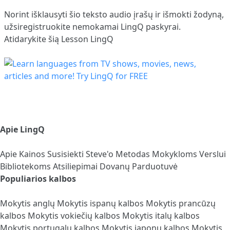
Norint išklausyti šio teksto audio įrašų ir išmokti žodyną,
užsiregistruokite
nemokamai LingQ paskyrai.
Atidarykite šią Lesson LingQ
Apie LingQ
Apie
Kainos
Susisiekti
Steve'o Metodas
Mokykloms
Verslui
Bibliotekoms
Atsiliepimai
Dovanų Parduotuvė
Populiarios kalbos
Mokytis anglų
Mokytis ispanų kalbos
Mokytis prancūzų
kalbos
Mokytis vokiečių kalbos
Mokytis italų kalbos
Mokytis portugalų kalbos
Mokytis japonų kalbos
Mokytis