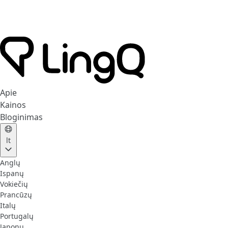
Apie
Kainos
Bloginimas
lt
Anglų
Ispanų
Vokiečių
Prancūzų
Italų
Portugalų
Japonų