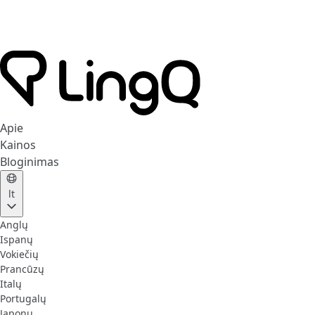
Apie
Kainos
Bloginimas
lt
Anglų
Ispanų
Vokiečių
Prancūzų
Italų
Portugalų
Japonų