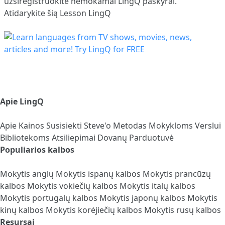
užsiregistruokite
nemokamai LingQ paskyrai.
Atidarykite šią Lesson LingQ
Apie LingQ
Apie
Kainos
Susisiekti
Steve'o Metodas
Mokykloms
Verslui
Bibliotekoms
Atsiliepimai
Dovanų Parduotuvė
Populiarios kalbos
Mokytis anglų
Mokytis ispanų kalbos
Mokytis prancūzų
kalbos
Mokytis vokiečių kalbos
Mokytis italų kalbos
Mokytis portugalų kalbos
Mokytis japonų kalbos
Mokytis
kinų kalbos
Mokytis korėjiečių kalbos
Mokytis rusų kalbos
Resursai