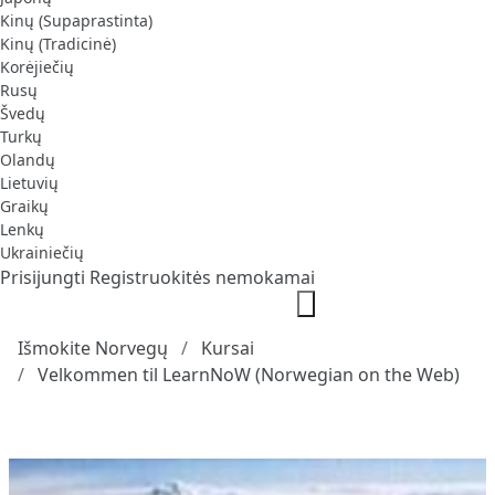
Kinų (Supaprastinta)
Kinų (Tradicinė)
Korėjiečių
Rusų
Švedų
Turkų
Olandų
Lietuvių
Graikų
Lenkų
Ukrainiečių
Prisijungti
Registruokitės nemokamai
Išmokite Norvegų
Kursai
Velkommen til LearnNoW (Norwegian on the Web)