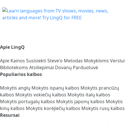
Apie LingQ
Apie
Kainos
Susisiekti
Steve'o Metodas
Mokykloms
Verslui
Bibliotekoms
Atsiliepimai
Dovanų Parduotuvė
Populiarios kalbos
Mokytis anglų
Mokytis ispanų kalbos
Mokytis prancūzų
kalbos
Mokytis vokiečių kalbos
Mokytis italų kalbos
Mokytis portugalų kalbos
Mokytis japonų kalbos
Mokytis
kinų kalbos
Mokytis korėjiečių kalbos
Mokytis rusų kalbos
Resursai