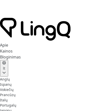
Apie
Kainos
Bloginimas
lt
Anglų
Ispanų
Vokiečių
Prancūzų
Italų
Portugalų
Japonų