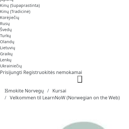
Kinų (Supaprastinta)
Kinų (Tradicinė)
Korėjiečių
Rusų
Švedų
Turkų
Olandų
Lietuvių
Graikų
Lenkų
Ukrainiečių
Prisijungti
Registruokitės nemokamai
Išmokite Norvegų
Kursai
Velkommen til LearnNoW (Norwegian on the Web)