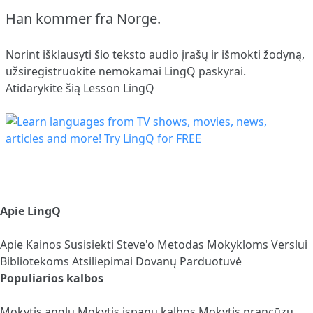
Han kommer fra Norge.
Norint išklausyti šio teksto audio įrašų ir išmokti žodyną,
užsiregistruokite
nemokamai LingQ paskyrai.
Atidarykite šią Lesson LingQ
Apie LingQ
Apie
Kainos
Susisiekti
Steve'o Metodas
Mokykloms
Verslui
Bibliotekoms
Atsiliepimai
Dovanų Parduotuvė
Populiarios kalbos
Mokytis anglų
Mokytis ispanų kalbos
Mokytis prancūzų