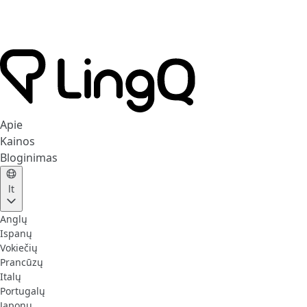
Apie
Kainos
Bloginimas
lt
Anglų
Ispanų
Vokiečių
Prancūzų
Italų
Portugalų
Japonų