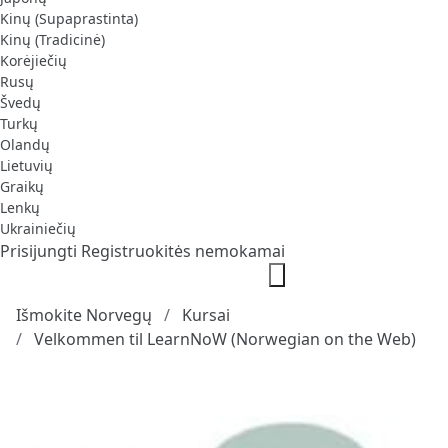
Kinų (Supaprastinta)
Kinų (Tradicinė)
Korėjiečių
Rusų
Švedų
Turkų
Olandų
Lietuvių
Graikų
Lenkų
Ukrainiečių
Prisijungti
Registruokitės nemokamai
Išmokite Norvegų
Kursai
Velkommen til LearnNoW (Norwegian on the Web)