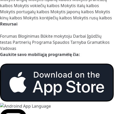
kalbos
Mokytis vokiečių kalbos
Mokytis italų kalbos
Mokytis portugalų kalbos
Mokytis japonų kalbos
Mokytis
kinų kalbos
Mokytis korėjiečių kalbos
Mokytis rusų kalbos
Resursai
Forumas
Bloginimas
Būkite mokytoju
Darbai
Įgūdžių
testas
Partnerių Programa
Spaudos Tarnyba
Gramatikos
Vadovas
Gaukite savo mobiliąją programėlę čia: