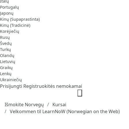
Italų
Portugalų
Japonų
Kinų (Supaprastinta)
Kinų (Tradicinė)
Korėjiečių
Rusų
Švedų
Turkų
Olandų
Lietuvių
Graikų
Lenkų
Ukrainiečių
Prisijungti
Registruokitės nemokamai
Išmokite Norvegų
Kursai
Velkommen til LearnNoW (Norwegian on the Web)