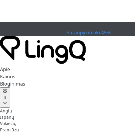
PASIBAIGĖ
Švęskite taurę
Extended Sale
Sutaupykite iki 45%
Apie
Kainos
Bloginimas
lt
Anglų
Ispanų
Vokiečių
Prancūzų