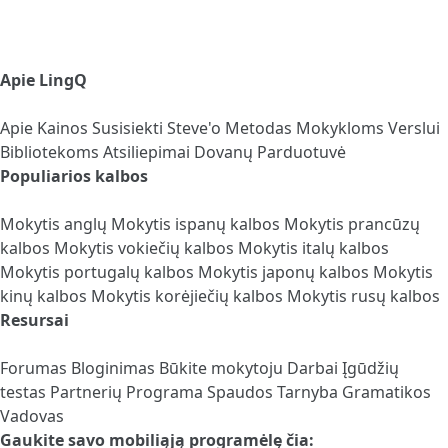
Apie LingQ
Apie
Kainos
Susisiekti
Steve'o Metodas
Mokykloms
Verslui
Bibliotekoms
Atsiliepimai
Dovanų Parduotuvė
Populiarios kalbos
Mokytis anglų
Mokytis ispanų kalbos
Mokytis prancūzų
kalbos
Mokytis vokiečių kalbos
Mokytis italų kalbos
Mokytis portugalų kalbos
Mokytis japonų kalbos
Mokytis
kinų kalbos
Mokytis korėjiečių kalbos
Mokytis rusų kalbos
Resursai
Forumas
Bloginimas
Būkite mokytoju
Darbai
Įgūdžių
testas
Partnerių Programa
Spaudos Tarnyba
Gramatikos
Vadovas
Gaukite savo mobiliąją programėlę čia: