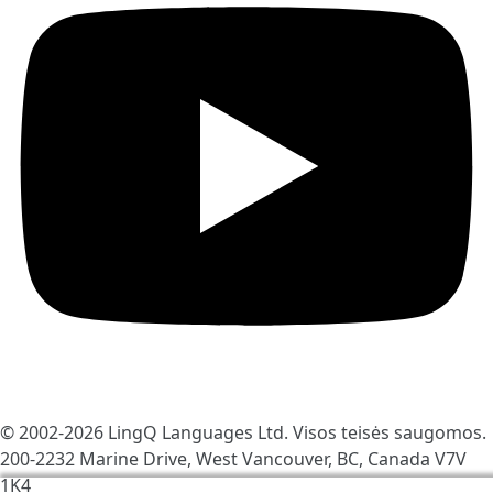
© 2002-2026
LingQ Languages Ltd.
Visos teisės saugomos.
200-2232 Marine Drive, West Vancouver, BC, Canada
V7V
1K4