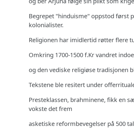
og ber Arjuna følge sin plikt som krige
Begrepet "hinduisme" oppstod først på 
kolonialister.
Religionen har imidlertid røtter flere tu
Omkring 1700-1500 f.Kr vandret indoeur
og den vediske religiøse tradisjonen bl
Tekstene ble resitert under offerritual
Presteklassen, brahminene, fikk en sæ
vokste det frem
asketiske reformbevegelser på 500 ta