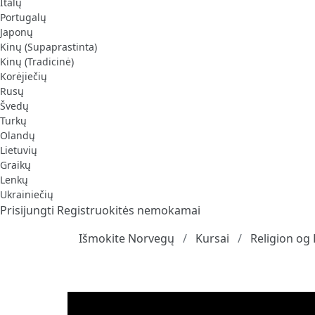
Italų
Portugalų
Japonų
Kinų (Supaprastinta)
Kinų (Tradicinė)
Korėjiečių
Rusų
Švedų
Turkų
Olandų
Lietuvių
Graikų
Lenkų
Ukrainiečių
Prisijungti
Registruokitės nemokamai
Išmokite Norvegų
Kursai
Religion og 