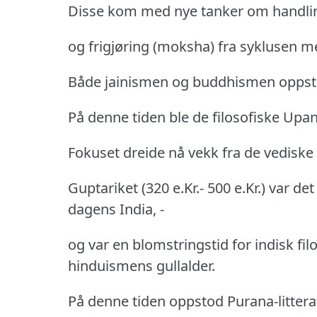
Disse kom med nye tanker om handli
og frigjøring (moksha) fra syklusen m
Både jainismen og buddhismen oppsto
På denne tiden ble de filosofiske Upan
Fokuset dreide nå vekk fra de vediske 
Guptariket (320 e.Kr.- 500 e.Kr.)
var det
dagens India, -
og var en blomstringstid for indisk filos
hinduismens gullalder.
På denne tiden oppstod Purana-litter