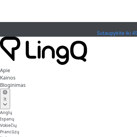
PASIBAIGĖ
Švęskite taurę
Extended Sale
Sutaupykite iki 4
Apie
Kainos
Bloginimas
lt
Anglų
Ispanų
Vokiečių
Prancūzų