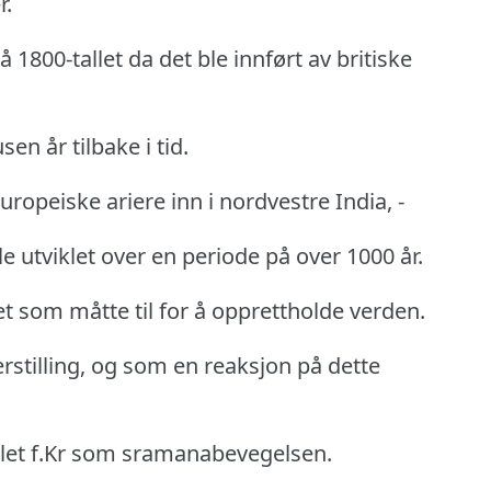
r.
1800-tallet da det ble innført av britiske
sen år tilbake i tid.
opeiske ariere inn i nordvestre India, -
e utviklet over en periode på over 1000 år.
et som måtte til for å opprettholde verden.
rstilling, og som en reaksjon på dette
llet f.Kr som sramanabevegelsen.