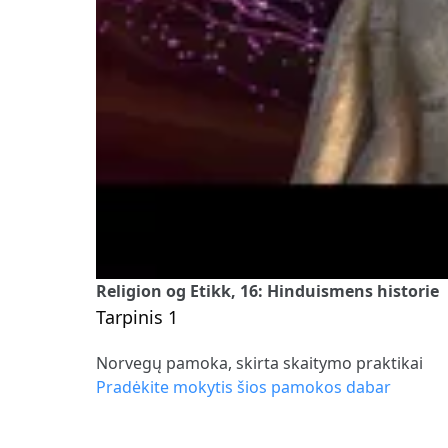
Religion og Etikk, 16: Hinduismens historie
Tarpinis 1
Norvegų pamoka, skirta skaitymo praktikai
Pradėkite mokytis šios pamokos dabar