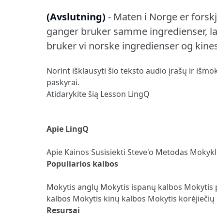
(Avslutning)
- Maten i Norge er forskj
ganger bruker samme ingredienser, lage
bruker vi norske ingredienser og kines
Norint išklausyti šio teksto audio įrašų ir išmo
paskyrai.
Atidarykite šią Lesson LingQ
Apie LingQ
Apie
Kainos
Susisiekti
Steve'o Metodas
Mokyk
Populiarios kalbos
Mokytis anglų
Mokytis ispanų kalbos
Mokytis 
kalbos
Mokytis kinų kalbos
Mokytis korėjiečių
Resursai