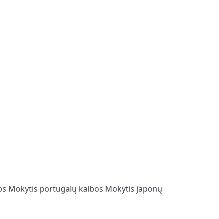
bos
Mokytis portugalų kalbos
Mokytis japonų