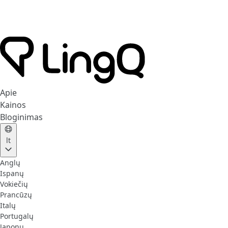
Apie
Kainos
Bloginimas
lt
Anglų
Ispanų
Vokiečių
Prancūzų
Italų
Portugalų
Japonų