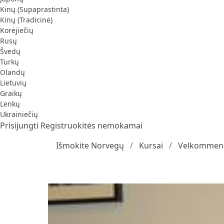
Kinų (Supaprastinta)
Kinų (Tradicinė)
Korėjiečių
Rusų
Švedų
Turkų
Olandų
Lietuvių
Graikų
Lenkų
Ukrainiečių
Prisijungti
Registruokitės nemokamai
Išmokite Norvegų
Kursai
Velkommen 