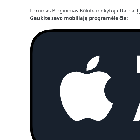
Forumas
Bloginimas
Būkite mokytoju
Darbai
Į
Gaukite savo mobiliąją programėlę čia: