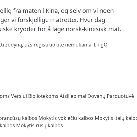
ellig fra maten i Kina, og selv om vi noen
r vi forskjellige matretter.
Hver dag
iske krydder for å lage norsk-kinesisk mat.
kti žodyną,
užsiregistruokite
nemokamai LingQ
loms
Verslui
Bibliotekoms
Atsiliepimai
Dovanų Parduotuvė
prancūzų kalbos
Mokytis vokiečių kalbos
Mokytis italų kal
 kalbos
Mokytis rusų kalbos