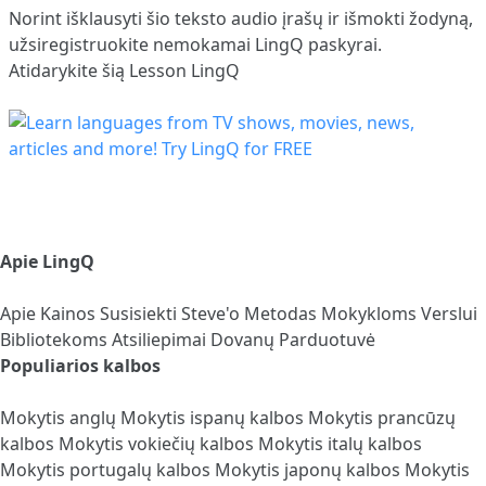
Norint išklausyti šio teksto audio įrašų ir išmokti žodyną,
užsiregistruokite
nemokamai LingQ paskyrai.
Atidarykite šią Lesson LingQ
Apie LingQ
Apie
Kainos
Susisiekti
Steve'o Metodas
Mokykloms
Verslui
Bibliotekoms
Atsiliepimai
Dovanų Parduotuvė
Populiarios kalbos
Mokytis anglų
Mokytis ispanų kalbos
Mokytis prancūzų
kalbos
Mokytis vokiečių kalbos
Mokytis italų kalbos
Mokytis portugalų kalbos
Mokytis japonų kalbos
Mokytis