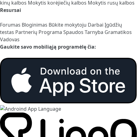
kinų kalbos
Mokytis korėjiečių kalbos
Mokytis rusų kalbos
Resursai
Forumas
Bloginimas
Būkite mokytoju
Darbai
Įgūdžių
testas
Partnerių Programa
Spaudos Tarnyba
Gramatikos
Vadovas
Gaukite savo mobiliąją programėlę čia: