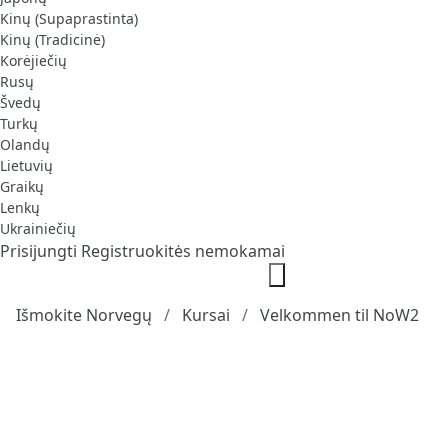
Kinų (Supaprastinta)
Kinų (Tradicinė)
Korėjiečių
Rusų
Švedų
Turkų
Olandų
Lietuvių
Graikų
Lenkų
Ukrainiečių
Prisijungti
Registruokitės nemokamai
Išmokite Norvegų
Kursai
Velkommen til NoW2