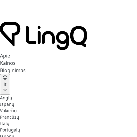
Apie
Kainos
Bloginimas
lt
Anglų
Ispanų
Vokiečių
Prancūzų
Italų
Portugalų
Japonų