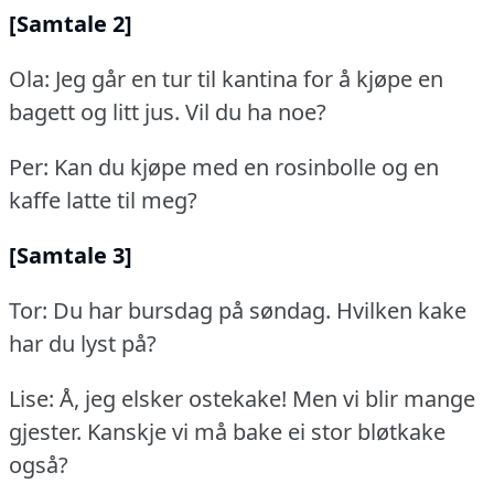
[Samtale 2]
Ola: Jeg går en tur til kantina for å kjøpe en
bagett og litt jus.
Vil du ha noe?
Per: Kan du kjøpe med en rosinbolle og en
kaffe latte til meg?
[Samtale 3]
Tor: Du har bursdag på søndag.
Hvilken kake
har du lyst på?
Lise: Å, jeg elsker ostekake!
Men vi blir mange
gjester.
Kanskje vi må bake ei stor bløtkake
også?