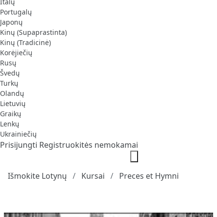
Italų
Portugalų
Japonų
Kinų (Supaprastinta)
Kinų (Tradicinė)
Korėjiečių
Rusų
Švedų
Turkų
Olandų
Lietuvių
Graikų
Lenkų
Ukrainiečių
Prisijungti
Registruokitės nemokamai
Išmokite Lotynų
Kursai
Preces et Hymni