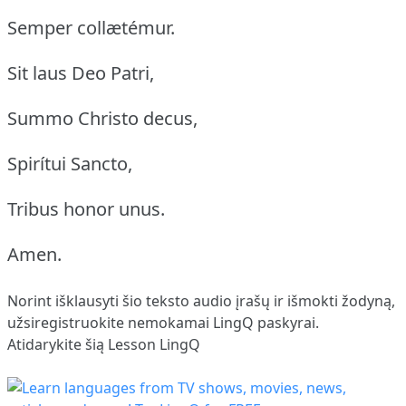
Semper collætémur.
Sit laus Deo Patri,
Summo Christo decus,
Spirítui Sancto,
Tribus honor unus.
Amen.
Norint išklausyti šio teksto audio įrašų ir išmokti žodyną,
užsiregistruokite
nemokamai LingQ paskyrai.
Atidarykite šią Lesson LingQ