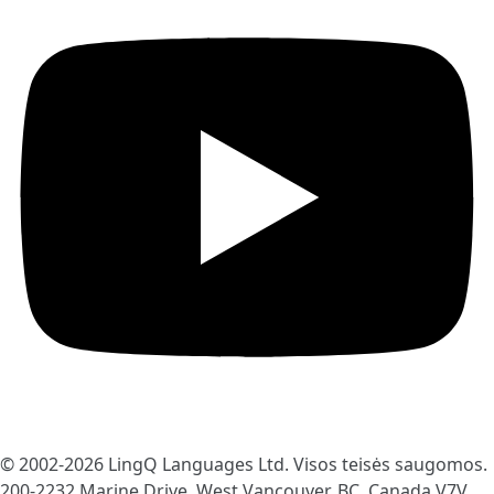
© 2002-2026
LingQ Languages Ltd.
Visos teisės saugomos.
200-2232 Marine Drive, West Vancouver, BC, Canada
V7V