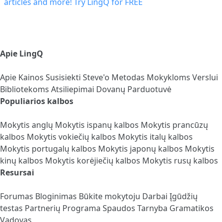
Apie LingQ
Apie
Kainos
Susisiekti
Steve'o Metodas
Mokykloms
Verslui
Bibliotekoms
Atsiliepimai
Dovanų Parduotuvė
Populiarios kalbos
Mokytis anglų
Mokytis ispanų kalbos
Mokytis prancūzų
kalbos
Mokytis vokiečių kalbos
Mokytis italų kalbos
Mokytis portugalų kalbos
Mokytis japonų kalbos
Mokytis
kinų kalbos
Mokytis korėjiečių kalbos
Mokytis rusų kalbos
Resursai
Forumas
Bloginimas
Būkite mokytoju
Darbai
Įgūdžių
testas
Partnerių Programa
Spaudos Tarnyba
Gramatikos
Vadovas