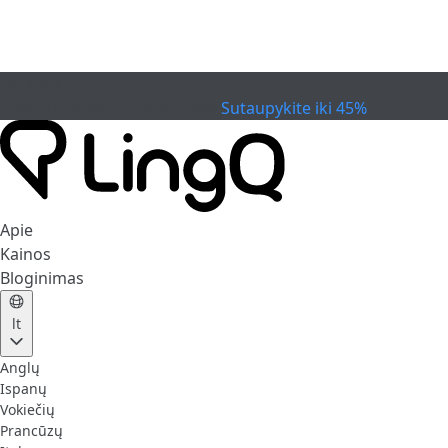
PASIBAIGĖ
Švęskite taurę
Extended Sale
Sutaupykite iki 45%
Apie
Kainos
Bloginimas
lt
Anglų
Ispanų
Vokiečių
Prancūzų