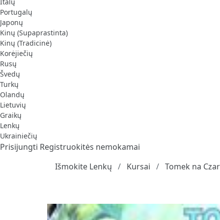
Italų
Portugalų
Japonų
Kinų (Supaprastinta)
Kinų (Tradicinė)
Korėjiečių
Rusų
Švedų
Turkų
Olandų
Lietuvių
Graikų
Lenkų
Ukrainiečių
Prisijungti
Registruokitės nemokamai
Išmokite Lenkų
Kursai
Tomek na Czarn