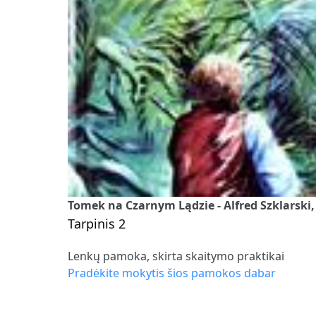
Tomek na Czarnym Lądzie - Alfred Szklarski
Tarpinis 2
Lenkų pamoka, skirta skaitymo praktikai
Pradėkite mokytis šios pamokos dabar