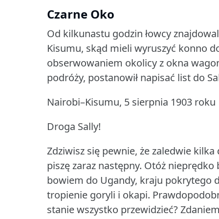
Czarne Oko
Od kilkunastu godzin łowcy znajdowal
Kisumu, skąd mieli wyruszyć konno d
obserwowaniem okolicy z okna wago
podróży, postanowił napisać list do Sal
Nairobi–Kisumu, 5 sierpnia 1903 roku
Droga Sally!
Zdziwisz się pewnie, że zaledwie kilka 
piszę zaraz następny.
Otóż nieprędko b
bowiem do Ugandy, kraju pokrytego d
tropienie goryli i okapi.
Prawdopodobnie
stanie wszystko przewidzieć?
Zdaniem 