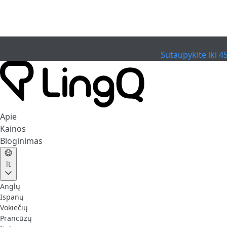
PASIBAIGĖ
Švęskite taurę
Extended Sale
Sutaupykite iki 4
Apie
Kainos
Bloginimas
lt
Anglų
Ispanų
Vokiečių
Prancūzų