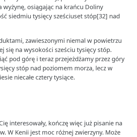
na wyżynę, osiągając na krańcu Doliny
ość siedmiu tysięcy sześciuset stóp[32] nad
aduktami, zawieszonymi niemal w powietrzu
j się na wysokości sześciu tysięcy stóp.
ąć pod górę i teraz przejeżdżamy przez góry
ysięcy stóp nad poziomem morza, lecz w
ie niecałe cztery tysiące.
ię interesowały, kończę więc już pisanie na
aw.
W Kenii jest moc różnej zwierzyny.
Może