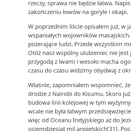
rzeczy, sprawa nie będzie łatwa.
Napis
zakończeniu łowów na goryle i okapi.
W poprzednim liście opisałem już, w
wspaniałych wojowników masajskich.
pożerające ludzi.
Przede wszystkim mu
Otóż nasz wspólny ulubieniec nie jes
przygodą z lwami i wesoło macha ogon
czasu do czasu widzimy obydwaj z ok
Właśnie, zapomniałem wspomnieć, że 
drodze z Nairobi do Kisumu.
Skoro już
budowa linii kolejowej w tym wyżynny
wcale nie była łatwym przedsięwzięci
więc od Oceanu Indyjskiego aż do Jezi
osiemdziesiąt mil angielskich[31].
Poc