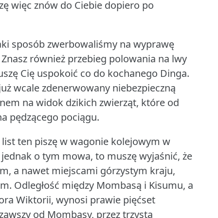
zę więc znów do Ciebie dopiero po
 jaki sposób zwerbowaliśmy na wyprawę
Znasz również przebieg polowania na lwy
szę Cię uspokoić co do kochanego Dinga.
t już wcale zdenerwowany niebezpieczną
em na widok dzikich zwierząt, które od
na pędzącego pociągu.
list ten piszę w wagonie kolejowym w
 jednak o tym mowa, to muszę wyjaśnić, że
m, a nawet miejscami górzystym kraju,
em.
Odległość między Mombasą i Kisumu, a
ora Wiktorii, wynosi prawie pięćset
ząwszy od Mombasy, przez trzysta