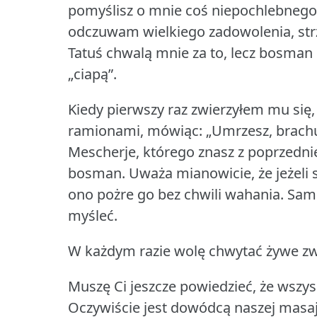
pomyślisz o mnie coś niepochlebnego,
odczuwam wielkiego zadowolenia, strze
Tatuś chwalą mnie za to, lecz bosman N
„ciapą”.
Kiedy pierwszy raz zwierzyłem mu się,
ramionami, mówiąc: „Umrzesz, brachu, 
Mescherje, którego znasz z poprzednie
bosman.
Uważa mianowicie, że jeżeli s
ono pożre go bez chwili wahania.
Sam 
myśleć.
W każdym razie wolę chwytać żywe zwie
Muszę Ci jeszcze powiedzieć, że wszy
Oczywiście jest dowódcą naszej masajs