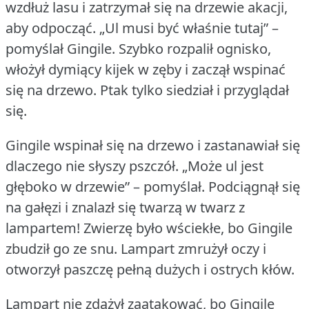
wzdłuż lasu i zatrzymał się na drzewie akacji,
aby odpocząć.
„Ul musi być właśnie tutaj” –
pomyślał Gingile.
Szybko rozpalił ognisko,
włożył dymiący kijek w zęby i zaczął wspinać
się na drzewo.
Ptak tylko siedział i przyglądał
się.
Gingile wspinał się na drzewo i zastanawiał się
dlaczego nie słyszy pszczół.
„Może ul jest
głęboko w drzewie” – pomyślał.
Podciągnął się
na gałęzi i znalazł się twarzą w twarz z
lampartem!
Zwierzę było wściekłe, bo Gingile
zbudził go ze snu.
Lampart zmrużył oczy i
otworzył paszczę pełną dużych i ostrych kłów.
Lampart nie zdążył zaatakować, bo Gingile