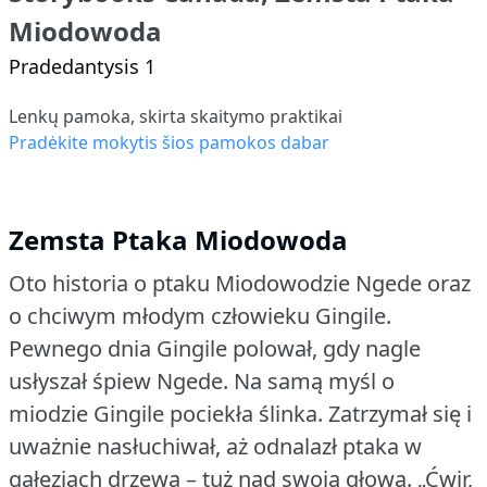
Miodowoda
Pradedantysis 1
Lenkų pamoka, skirta skaitymo praktikai
Pradėkite mokytis šios pamokos dabar
Zemsta Ptaka Miodowoda
Oto historia o ptaku Miodowodzie Ngede oraz
o chciwym młodym człowieku Gingile.
Pewnego dnia Gingile polował, gdy nagle
usłyszał śpiew Ngede.
Na samą myśl o
miodzie Gingile pociekła ślinka.
Zatrzymał się i
uważnie nasłuchiwał, aż odnalazł ptaka w
gałęziach drzewa – tuż nad swoją głową.
„Ćwir,