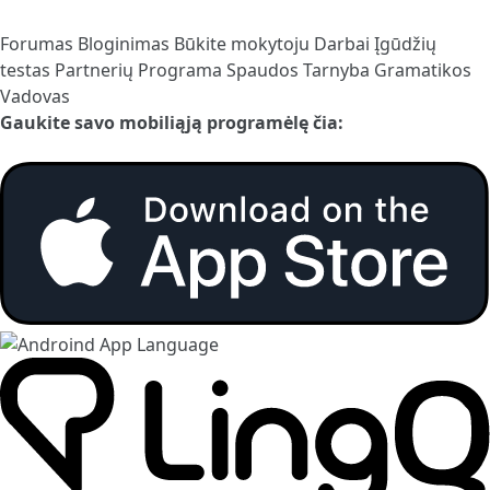
Forumas
Bloginimas
Būkite mokytoju
Darbai
Įgūdžių
testas
Partnerių Programa
Spaudos Tarnyba
Gramatikos
Vadovas
Gaukite savo mobiliąją programėlę čia: