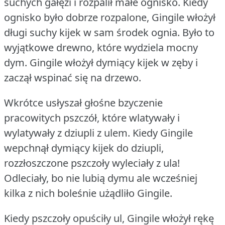
suchych gałęzi i rozpalił małe ognisko.
Kiedy
ognisko było dobrze rozpalone, Gingile włożył
długi suchy kijek w sam środek ognia.
Było to
wyjątkowe drewno, które wydziela mocny
dym.
Gingile włożył dymiący kijek w zęby i
zaczął wspinać się na drzewo.
Wkrótce usłyszał głośne bzyczenie
pracowitych pszczół, które wlatywały i
wylatywały z dziupli z ulem.
Kiedy Gingile
wepchnął dymiący kijek do dziupli,
rozzłoszczone pszczoły wyleciały z ula!
Odleciały, bo nie lubią dymu ale wcześniej
kilka z nich boleśnie użądliło Gingile.
Kiedy pszczoły opuściły ul, Gingile włożył rękę