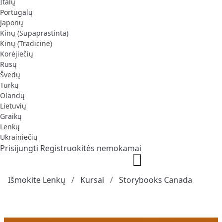
Italų
Portugalų
Japonų
Kinų (Supaprastinta)
Kinų (Tradicinė)
Korėjiečių
Rusų
Švedų
Turkų
Olandų
Lietuvių
Graikų
Lenkų
Ukrainiečių
Prisijungti
Registruokitės nemokamai
Išmokite Lenkų
Kursai
Storybooks Canada