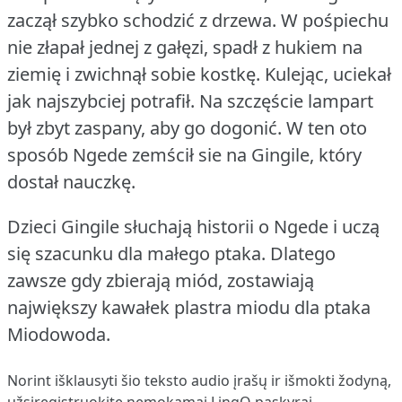
zaczął szybko schodzić z drzewa.
W pośpiechu
nie złapał jednej z gałęzi, spadł z hukiem na
ziemię i zwichnął sobie kostkę.
Kulejąc, uciekał
jak najszybciej potrafił.
Na szczęście lampart
był zbyt zaspany, aby go dogonić.
W ten oto
sposób Ngede zemścił sie na Gingile, który
dostał nauczkę.
Dzieci Gingile słuchają historii o Ngede i uczą
się szacunku dla małego ptaka.
Dlatego
zawsze gdy zbierają miód, zostawiają
największy kawałek plastra miodu dla ptaka
Miodowoda.
Norint išklausyti šio teksto audio įrašų ir išmokti žodyną,
užsiregistruokite
nemokamai LingQ paskyrai.