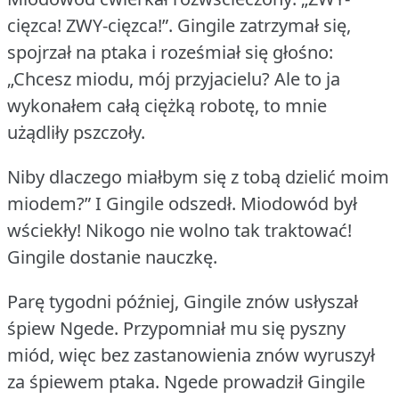
cięzca! ZWY-cięzca!”.
Gingile zatrzymał się,
spojrzał na ptaka i roześmiał się głośno:
„Chcesz miodu, mój przyjacielu?
Ale to ja
wykonałem całą ciężką robotę, to mnie
użądliły pszczoły.
Niby dlaczego miałbym się z tobą dzielić moim
miodem?” I Gingile odszedł.
Miodowód był
wściekły!
Nikogo nie wolno tak traktować!
Gingile dostanie nauczkę.
Parę tygodni później, Gingile znów usłyszał
śpiew Ngede.
Przypomniał mu się pyszny
miód, więc bez zastanowienia znów wyruszył
za śpiewem ptaka.
Ngede prowadził Gingile