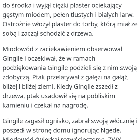
do środka i wyjął ciężki plaster ociekający
gęstym miodem, pełen tłustych i białych larw.
Ostrożnie włożył plaster do torby, którą miał ze
sobą i zaczął schodzić z drzewa.
Miodowód z zaciekawieniem obserwował
Gingile i oczekiwał, że w ramach
podziękowania Gingile podzieli się z nim swoją
zdobyczą.
Ptak przelatywał z gałęzi na gałąź,
bliżej i bliżej ziemi.
Kiedy Gingile zszedł z
drzewa, ptak usadowił się na pobliskim
kamieniu i czekał na nagrodę.
Gingile zagasił ognisko, zabrał swoją włócznię i
poszedł w stronę domu ignorując Ngede.
Miodowód ćwierkał rozwścieczony: „ZWY-