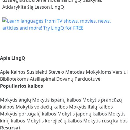
Atidarykite šią Lesson LingQ
Apie LingQ
Apie
Kainos
Susisiekti
Steve'o Metodas
Mokykloms
Verslui
Bibliotekoms
Atsiliepimai
Dovanų Parduotuvė
Populiarios kalbos
Mokytis anglų
Mokytis ispanų kalbos
Mokytis prancūzų
kalbos
Mokytis vokiečių kalbos
Mokytis italų kalbos
Mokytis portugalų kalbos
Mokytis japonų kalbos
Mokytis
kinų kalbos
Mokytis korėjiečių kalbos
Mokytis rusų kalbos
Resursai