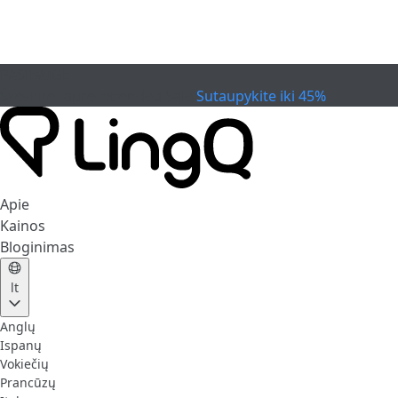
PASIBAIGĖ
Švęskite taurę
Extended Sale
Sutaupykite iki 45%
Apie
Kainos
Bloginimas
lt
Anglų
Ispanų
Vokiečių
Prancūzų