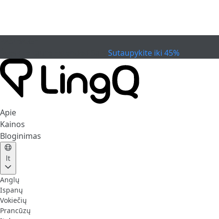
PASIBAIGĖ
Švęskite taurę
Extended Sale
Sutaupykite iki 45%
Apie
Kainos
Bloginimas
lt
Anglų
Ispanų
Vokiečių
Prancūzų