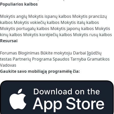
Populiarios kalbos
Mokytis anglų
Mokytis ispanų kalbos
Mokytis prancūzų
kalbos
Mokytis vokiečių kalbos
Mokytis italų kalbos
Mokytis portugalų kalbos
Mokytis japonų kalbos
Mokytis
kinų kalbos
Mokytis korėjiečių kalbos
Mokytis rusų kalbos
Resursai
Forumas
Bloginimas
Būkite mokytoju
Darbai
Įgūdžių
testas
Partnerių Programa
Spaudos Tarnyba
Gramatikos
Vadovas
Gaukite savo mobiliąją programėlę čia: