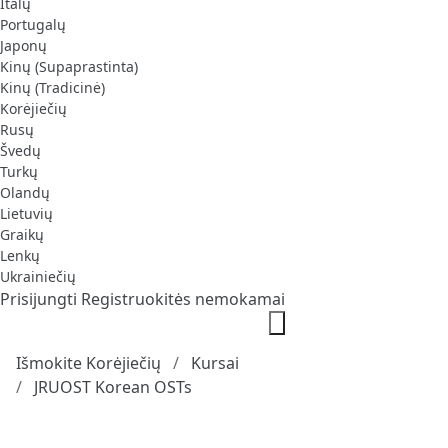
Italų
Portugalų
Japonų
Kinų (Supaprastinta)
Kinų (Tradicinė)
Korėjiečių
Rusų
Švedų
Turkų
Olandų
Lietuvių
Graikų
Lenkų
Ukrainiečių
Prisijungti
Registruokitės nemokamai
Išmokite Korėjiečių
Kursai
JRUOST Korean OSTs