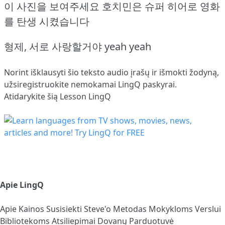
이 사진을 보여주세요 호치민은 슈퍼 히어로 영화
를 탄생 시켰습니다
형제, 서로 사랑할거야 yeah yeah
Norint išklausyti šio teksto audio įrašų ir išmokti žodyną,
užsiregistruokite
nemokamai LingQ paskyrai.
Atidarykite šią Lesson LingQ
Apie LingQ
Apie
Kainos
Susisiekti
Steve'o Metodas
Mokykloms
Verslui
Bibliotekoms
Atsiliepimai
Dovanų Parduotuvė