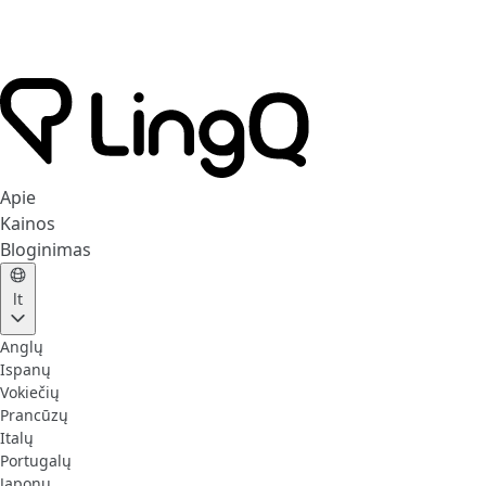
Apie
Kainos
Bloginimas
lt
Anglų
Ispanų
Vokiečių
Prancūzų
Italų
Portugalų
Japonų