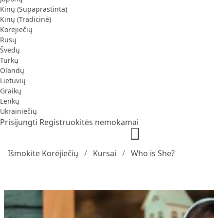
Kinų (Supaprastinta)
Kinų (Tradicinė)
Korėjiečių
Rusų
Švedų
Turkų
Olandų
Lietuvių
Graikų
Lenkų
Ukrainiečių
Prisijungti
Registruokitės nemokamai
Išmokite Korėjiečių
Kursai
Who is She?