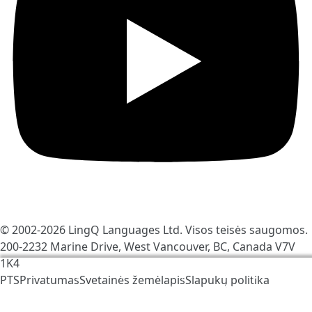
© 2002-2026
LingQ Languages Ltd.
Visos teisės saugomos.
200-2232 Marine Drive, West Vancouver, BC, Canada
V7V
1K4
Mes naudojame slapukus, kad padėtume pagerinti
PTS
Privatumas
Svetainės žemėlapis
Slapukų politika
LingQ. Apsilankę avetainėje Jūs sutinkate su mūsų
slapukų politika
.