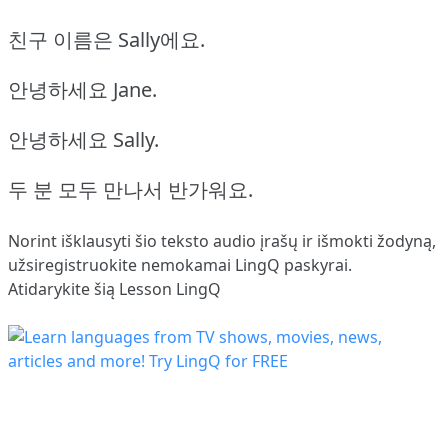
친구 이름은 Sally에요.
안녕하세요 Jane.
안녕하세요 Sally.
두 분 모두 만나서 반가워요.
Norint išklausyti šio teksto audio įrašų ir išmokti žodyną,
užsiregistruokite
nemokamai LingQ paskyrai.
Atidarykite šią Lesson LingQ