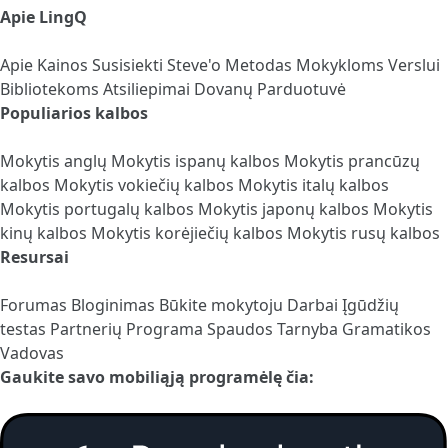
Apie LingQ
Apie
Kainos
Susisiekti
Steve'o Metodas
Mokykloms
Verslui
Bibliotekoms
Atsiliepimai
Dovanų Parduotuvė
Populiarios kalbos
Mokytis anglų
Mokytis ispanų kalbos
Mokytis prancūzų
kalbos
Mokytis vokiečių kalbos
Mokytis italų kalbos
Mokytis portugalų kalbos
Mokytis japonų kalbos
Mokytis
kinų kalbos
Mokytis korėjiečių kalbos
Mokytis rusų kalbos
Resursai
Forumas
Bloginimas
Būkite mokytoju
Darbai
Įgūdžių
testas
Partnerių Programa
Spaudos Tarnyba
Gramatikos
Vadovas
Gaukite savo mobiliąją programėlę čia: