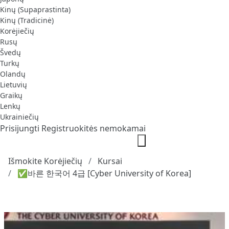
Kinų (Supaprastinta)
Kinų (Tradicinė)
Korėjiečių
Rusų
Švedų
Turkų
Olandų
Lietuvių
Graikų
Lenkų
Ukrainiečių
Prisijungti
Registruokitės nemokamai
Išmokite Korėjiečių
Kursai
✅바른 한국어 4급 [Cyber University of Korea]