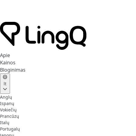
Apie
Kainos
Bloginimas
lt
Anglų
Ispanų
Vokiečių
Prancūzų
Italų
Portugalų
Japonų