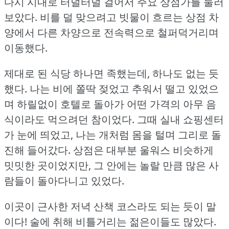
다시 시내로 터덜터덜 걸어서 주요 상점가를 둘러
보았다.
비를 덜 맞으려고 빗물이 흐르는 상점 차
양에서 다른 차양으로 전속력으로 철퍼덕거리며
이동했다.
제대로 된 식당 하나면 족했는데, 하나도 없는 듯
했다.
나는 비에 쫄딱 젖었고 추워서 떨고 있었으
며 하릴없이 호텔로 돌아가 어떤 가격의 아무 음
식이라도 먹으려던 참이었다.
그때 실내 쇼핑센터
가 눈에 띄었고, 나는 개처럼 몸을 털며 그리로 돌
진해 들어갔다.
상점은 대부분 울워스 비슷하게
밋밋한 곳이었지만, 그 안에는 놀랄 만큼 많은 사
람들이 돌아다니고 있었다.
이곳이 근사한 저녁 산책 코스라도 되는 듯이 말
이다!
술에 취해 비틀거리는 젊은이들도 많았다.