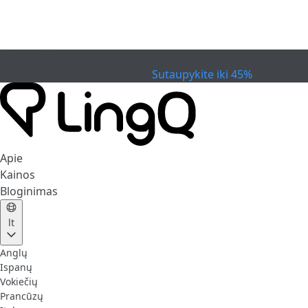
PASIBAIGĖ
Švęskite taurę
Extended Sale
Sutaupykite iki 45%
Apie
Kainos
Bloginimas
lt
Anglų
Ispanų
Vokiečių
Prancūzų