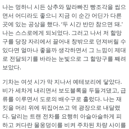
나는 멍하니 시든 상추와 말라빠진 빵조각을 씹으
면서 어디라도 좋으니 지금 이 순간 어딘가 다른
곳에 있는 공상을 했다.
‘두 시간 반만 참으면 돼.'
나는 스스로에게 되뇌었다.
그러고 나서 저 할망
구를 당장 자리에서 끌어내 창밖으로 던져버릴 수
있다면 얼마나 좋을까 생각하면서 그 느낌이 제대
로 전달되기를 바라는 눈빛으로 그 할망구를 째려
보았다.
기차는 여섯 시가 막 지나서 예테보리에 닿았다.
비가 세차게 내리면서 보도블록을 두들겨댔고, 급
류를 이루면서 도로의 배수구로 흘렀다.
나는 재
킷을 머리 위에 뒤집어쓰고 역 광장으로 내달렸
다.
달리는 트랜 전차를 요행히 아슬아슬하게 피
하고 커다란 물웅덩이를 비켜 주차된 차량 사이를