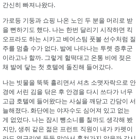
간신히 빠져나왔다.
가로등 기둥과 쇼핑 나온 노인 두 분을 머리로 받
을 뻔하기도 했다.
나는 한번 달리기 시작하면 킥
오프라도 하는 시카고 베어스팀 풋볼 선수처럼 질
주를 멈출 수가 없다.
발에 나타나는 투렛 증후군
이라고나 할까.
그렇게 헐떡대고 온통 비에 젖은
채 발에 닿는 첫 호텔에 돌진해 들어갔다.
나는 빗물을 뚝뚝 흘리면서 셔츠 소맷자락으로 안
경에 서린 김을 닦은 후 안경을 다시 쓰다가 너무
고급 호텔에 들어왔다는 사실을 깨닫고 간담이 서
늘해졌다.
화단에는 야자수도 심어져 있고 없는
게 없었다.
나는 잠시 뺑소니를 칠까도 생각해 봤
지만, 생쥐 같은 젊은 프런트 직원이 내가 카펫이
라도 옆구리에 둘둘 말아서 훔쳐가지 않을까 감시