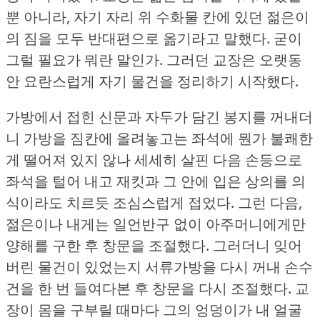
뿐 아니라, 자기 자리 위 수화물 칸에 있던 젊은이
의 짐을 모두 반대편으로 옮기라고 말했다.
굳이
그럴 필요가 뭐란 말인가.
그러던 교장은 오랫동
안 요란스럽게 자기 물건을 정리하기 시작했다.
가방에서 접힌 신문과 자두가 담긴 봉지를 꺼내더
니 가방을 짐칸에 올려놓고는 좌석에 뭔가 불쾌한
게 떨어져 있지 않나 세세히 살핀 다음 손등으로
좌석을 털어 내고 재킷과 그 안에 입은 상의를 의
식이라도 치르듯 조심스럽게 접었다.
그런 다음,
젊은이나 내게는 일언반구 없이 아주머니에게만
양해를 구한 후 창문을 조절했다.
그러더니 잊어
버린 물건이 있었는지 서류가방을 다시 꺼내 손수
건을 한 번 들여다본 후 창문을 다시 조절했다.
교
장이 몸을 구부릴 때마다 그의 엉덩이가 내 얼굴