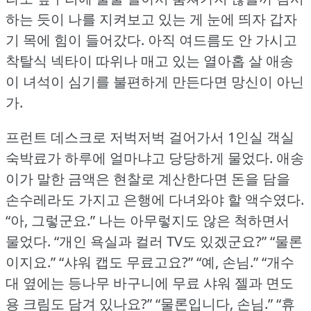
하는 듯이 나를 지켜보고 있는 게 눈에 띄자 갑자
기 목에 힘이 들어갔다.
아직 여드름도 안 가시고
착탈식 넥타이 따위나 매고 있는 열아홉 살 애송
이 녀석이 심기를 불편하게 만든다면 망신이 아닌
가.
프런트 데스크로 저벅저벅 걸어가서 1인실 객실
숙박료가 하루에 얼마냐고 당당하게 물었다.
애송
이가 말한 금액은 현찰로 계산한다면 돈을 담을
손수레라도 가지고 은행에 다녀와야 할 액수였다.
“아, 그렇군요.” 나는 아무렇지도 않은 척하면서
물었다.
“개인 욕실과 컬러 TV도 있겠군요?” “물론
이지요.” “샤워 캡도 무료고요?” “예, 손님.” “개수
대 옆에는 등나무 바구니에 무료 샤워 젤과 면도
용 크림도 담겨 있나요?” “물론입니다, 손님.” “휴