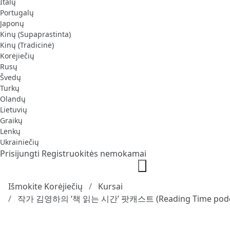
Italų
Portugalų
Japonų
Kinų (Supaprastinta)
Kinų (Tradicinė)
Korėjiečių
Rusų
Švedų
Turkų
Olandų
Lietuvių
Graikų
Lenkų
Ukrainiečių
Prisijungti
Registruokitės nemokamai
Išmokite Korėjiečių
Kursai
작가 김영하의 ‘책 읽는 시간’ 팟캐스트 (Reading Time podc