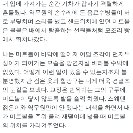
내 입에 가져가는 순간 기차가 갑자기 격렬하게
흔들렸다.
역무원의 손수레에 든 음료수병들이 서
로 부딪치며 소리를 냈고 샌드위치에 있던 미트볼
은 불붙은 배에서 탈출하는 선원들처럼 모조리 빵
에서 뛰쳐나갔다.
나는 미트볼이 바닥에 떨어져 여덟 조각이 먼지투
성이가 되어가는 모습을 망연자실 바라볼 수밖에
없었다.
어떻게 이런 일이 있을 수 있는지조차 불
분명했지만 검은 옷의 할망구는 내게 더욱 경멸조
의 눈길을 보냈다.
교장은 번쩍이는 그의 구두에
미트볼이 닿지 않도록 발을 슬쩍 치웠다.
스웨덴
젊은이와 역무원만이 안 됐다는 내색을 하면서 내
가 미트볼을 주워 올려 재떨이에 넣을 때 미트볼
의 위치를 가리켜주었다.