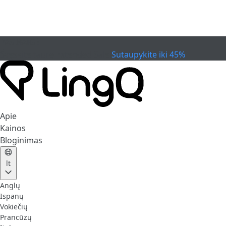
PASIBAIGĖ
Švęskite taurę
Extended Sale
Sutaupykite iki 45%
Apie
Kainos
Bloginimas
lt
Anglų
Ispanų
Vokiečių
Prancūzų