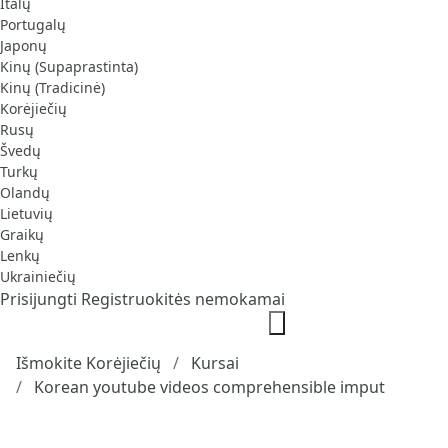
Italų
Portugalų
Japonų
Kinų (Supaprastinta)
Kinų (Tradicinė)
Korėjiečių
Rusų
Švedų
Turkų
Olandų
Lietuvių
Graikų
Lenkų
Ukrainiečių
Prisijungti
Registruokitės nemokamai
Išmokite Korėjiečių
Kursai
Korean youtube videos comprehensible imput