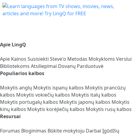
Apie LingQ
Apie
Kainos
Susisiekti
Steve'o Metodas
Mokykloms
Verslui
Bibliotekoms
Atsiliepimai
Dovanų Parduotuvė
Populiarios kalbos
Mokytis anglų
Mokytis ispanų kalbos
Mokytis prancūzų
kalbos
Mokytis vokiečių kalbos
Mokytis italų kalbos
Mokytis portugalų kalbos
Mokytis japonų kalbos
Mokytis
kinų kalbos
Mokytis korėjiečių kalbos
Mokytis rusų kalbos
Resursai
Forumas
Bloginimas
Būkite mokytoju
Darbai
Įgūdžių