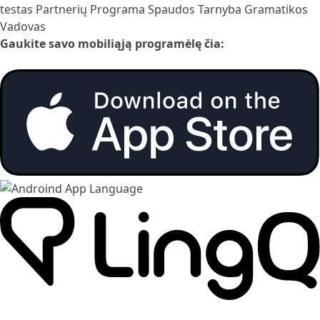
testas
Partnerių Programa
Spaudos Tarnyba
Gramatikos
Vadovas
Gaukite savo mobiliąją programėlę čia: