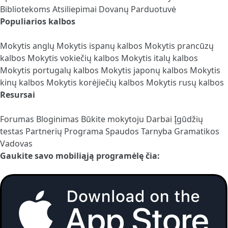
Bibliotekoms
Atsiliepimai
Dovanų Parduotuvė
Populiarios kalbos
Mokytis anglų
Mokytis ispanų kalbos
Mokytis prancūzų
kalbos
Mokytis vokiečių kalbos
Mokytis italų kalbos
Mokytis portugalų kalbos
Mokytis japonų kalbos
Mokytis
kinų kalbos
Mokytis korėjiečių kalbos
Mokytis rusų kalbos
Resursai
Forumas
Bloginimas
Būkite mokytoju
Darbai
Įgūdžių
testas
Partnerių Programa
Spaudos Tarnyba
Gramatikos
Vadovas
Gaukite savo mobiliąją programėlę čia: