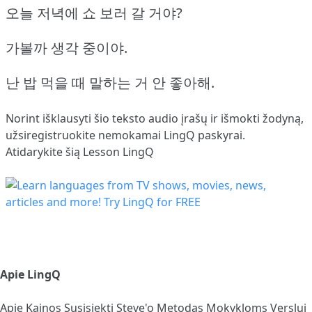
오늘 저녁에 쇼 보러 갈 거야?
가볼까 생각 중이야.
난 밥 먹을 때 말하는 거 안 좋아해.
Norint išklausyti šio teksto audio įrašų ir išmokti žodyną,
užsiregistruokite
nemokamai LingQ paskyrai.
Atidarykite šią Lesson LingQ
Apie LingQ
Apie
Kainos
Susisiekti
Steve'o Metodas
Mokykloms
Verslui