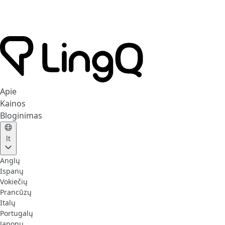
Apie
Kainos
Bloginimas
lt
Anglų
Ispanų
Vokiečių
Prancūzų
Italų
Portugalų
Japonų