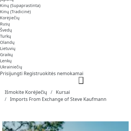
Kinų (Supaprastinta)
Kinų (Tradicinė)
Korėjiečių
Rusų
Švedų
Turkų
Olandų
Lietuvių
Graikų
Lenkų
Ukrainiečių
Prisijungti
Registruokitės nemokamai
Išmokite Korėjiečių
Kursai
Imports From Exchange of Steve Kaufmann