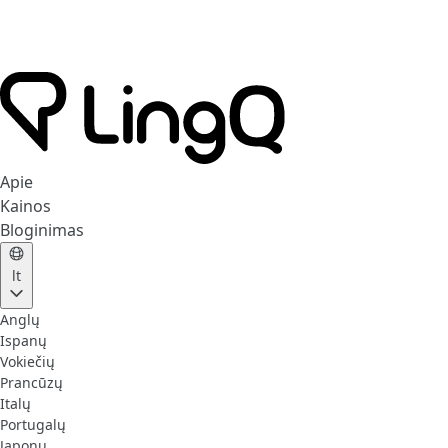
Apie
Kainos
Bloginimas
lt
Anglų
Ispanų
Vokiečių
Prancūzų
Italų
Portugalų
Japonų