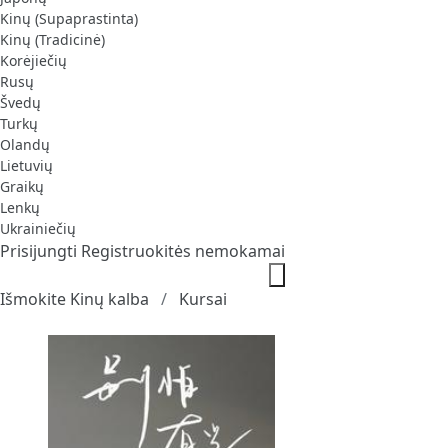
Kinų (Supaprastinta)
Kinų (Tradicinė)
Korėjiečių
Rusų
Švedų
Turkų
Olandų
Lietuvių
Graikų
Lenkų
Ukrainiečių
Prisijungti
Registruokitės nemokamai
Išmokite Kinų kalba
Kursai