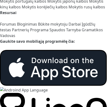
Mokytis portugalų kalbos
Mokytis japonų kalbos
Mokytis
kinų kalbos
Mokytis korėjiečių kalbos
Mokytis rusų kalbos
Resursai
Forumas
Bloginimas
Būkite mokytoju
Darbai
Įgūdžių
testas
Partnerių Programa
Spaudos Tarnyba
Gramatikos
Vadovas
Gaukite savo mobiliąją programėlę čia: