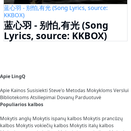
蓝心羽 - 别怕,有光 (Song Lyrics, source:
KKBOX)
蓝心羽 - 别怕,有光 (Song
Lyrics, source: KKBOX)
Apie LingQ
Apie
Kainos
Susisiekti
Steve'o Metodas
Mokykloms
Verslui
Bibliotekoms
Atsiliepimai
Dovanų Parduotuvė
Populiarios kalbos
Mokytis anglų
Mokytis ispanų kalbos
Mokytis prancūzų
kalbos
Mokytis vokiečių kalbos
Mokytis italų kalbos