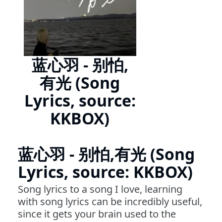
蓝心羽 - 别怕,
有光 (Song
Lyrics, source:
KKBOX)
蓝心羽 - 别怕,有光 (Song
Lyrics, source: KKBOX)
Song lyrics to a song I love, learning
with song lyrics can be incredibly useful,
since it gets your brain used to the