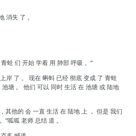
地 消失 了 。
 青蛙 们 开始 学着 用 肺部 呼吸 。”
 上岸 了 。
现在 蝌蚪 已经 彻底 变成 了 青蛙
 池塘 。
他们 可以 同时 生活 在 池塘 或 陆地
 ，其他的 会 一直 生活 在 陆地 上 ，
但是 我们
 。”呱呱 老师 总结 道 。
维克多 喊道 。