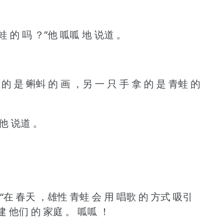
 的 吗 ？”他 呱呱 地 说道 。
 的 是 蝌蚪 的 画 ，另 一 只 手 拿 的 是 青蛙 的
他 说道 。
“在 春天 ，雄性 青蛙 会 用 唱歌 的 方式 吸引
建 他们 的 家庭 。
呱呱 ！