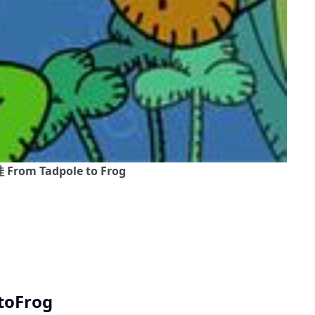
 From Tadpole to Frog
oFrog