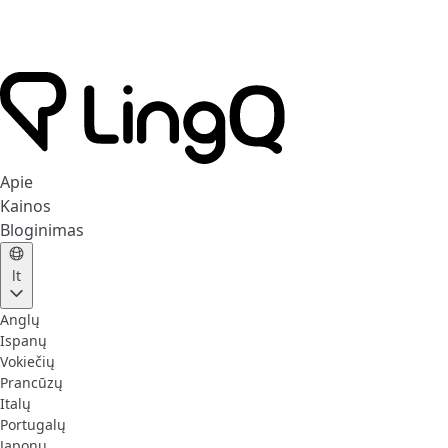
Apie
Kainos
Bloginimas
lt
Anglų
Ispanų
Vokiečių
Prancūzų
Italų
Portugalų
Japonų