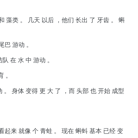
和 藻类 。
几天 以后 ，他们 长出 了 牙齿 。
蝌
 尾巴 游动 。
队 在 水 中 游动 。
育 。
动 。
身体 变得 更 大 了 ，而 头部 也 开始 成型
看起来 就像 个 青蛙 。
现在 蝌蚪 基本 已经 变