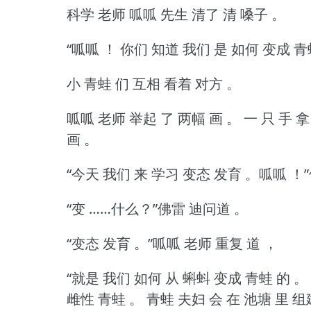
科学 老师 呱呱 先生 清了 清 嗓子 。
“呱呱 ！
你们 知道 我们 是 如何 变成 青蛙
小 青蛙 们 互相 看着 对方 。
呱呱 老师 举起 了 两幅 画 。
一 只 手 拿
画 。
“今天 我们 来 学习 变态 发育 。呱呱 ！”
“变 ……什么？”佛雷 迪问道 。
“变态 发育 。”呱呱 老师 重复 道 ，
“就是 我们 如何 从 蝌蚪 变成 青蛙 的 。
雌性 青蛙 。
青蛙 夫妇 会 在 池塘 里 组