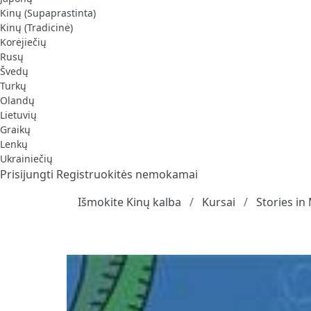
Kinų (Supaprastinta)
Kinų (Tradicinė)
Korėjiečių
Rusų
Švedų
Turkų
Olandų
Lietuvių
Graikų
Lenkų
Ukrainiečių
Prisijungti
Registruokitės nemokamai
Išmokite Kinų kalba
Kursai
Stories in