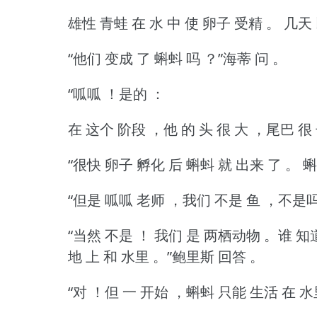
雄性 青蛙 在 水 中 使 卵子 受精 。
几天 
“他们 变成 了 蝌蚪 吗 ？”海蒂 问 。
“呱呱 ！是的 ：
在 这个 阶段 ，他 的 头 很 大 ，尾巴 很
“很快 卵子 孵化 后 蝌蚪 就 出来 了 。
蝌
“但是 呱呱 老师 ，我们 不是 鱼 ，不是吗
“当然 不是 ！
我们 是 两栖动物 。谁 知道
地 上 和 水里 。”鲍里斯 回答 。
“对 ！但 一 开始 ，蝌蚪 只能 生活 在 水