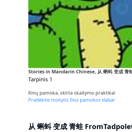
Stories in Mandarin Chinese, 从 蝌蚪 变成 青蛙
Tarpinis 1
Kinų pamoka, skirta skaitymo praktikai
Pradėkite mokytis šios pamokos dabar
从 蝌蚪 变成 青蛙 FromTadpolet