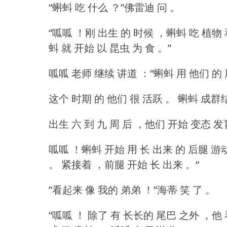
“蝌蚪 吃 什么 ？”佛雷迪 问 。
“呱呱 ！刚 出生 的 时候 ，蝌蚪 吃 植物 
蚪 就 开始 以 昆虫 为 食 。”
呱呱 老师 继续 讲道 ：“蝌蚪 用 他们 的
这个 时期 的 他们 很 活跃 。
蝌蚪 成群结
出生 六 到 九 周 后 ，他们 开始 变态 发
呱呱 ！蝌蚪 开始 用 长 出来 的 后腿 游
。
紧接着 ，前腿 开始 长 出来 。“
”看起来 像 我的 弟弟 ！”海蒂 笑 了 。
“呱呱 ！
除了 有 长长的 尾巴 之外 ，他 