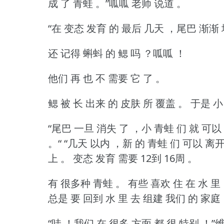
成 了 青蛙 。”呱呱 老师 说道 。
“在 变态 发育 的 最后 几天 ，尾巴 渐渐 
还 记得 蝌蚪 的 鳃 吗 ？呱呱 ！
他们 再 也 不 需要 它 了 。
鳃 被 长 出来 的 皮肤 所 覆盖 。
于是 小
“尾巴 一旦 消失 了 ，小 青蛙 们 就 可以
。“
“几天 以内 ，新 的 青蛙 们 可以 离开
上 。
变态 发育 需要 12到 16周 。
有 很多种 青蛙 。
有些 喜欢 住 在 水 里
总是 要 回到 水 里 去 组建 我们 的 家庭
“哇 ！我们 在 很多 方面 都 很 特别 ！”