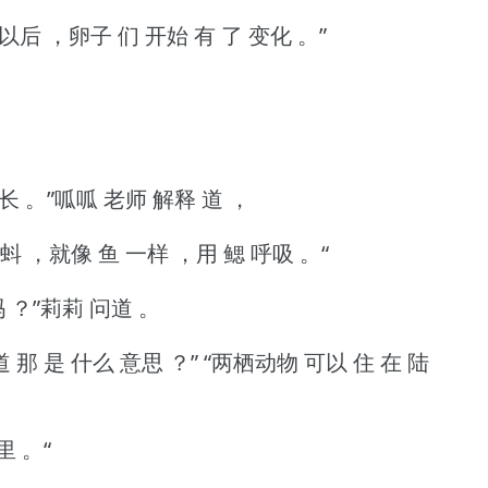
以后 ，卵子 们 开始 有 了 变化 。”
 长 。”呱呱 老师 解释 道 ，
蚪 ，就像 鱼 一样 ，用 鳃 呼吸 。“
 ？”莉莉 问道 。
 那 是 什么 意思 ？”
“两栖动物 可以 住 在 陆
里 。“