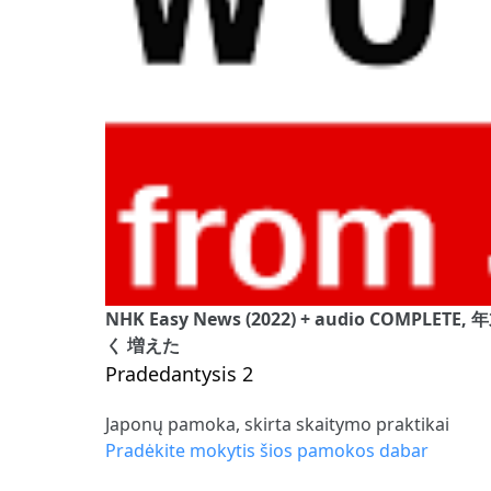
NHK Easy News (2022) + audio COMPL
く 増えた
Pradedantysis 2
Japonų pamoka, skirta skaitymo praktikai
Pradėkite mokytis šios pamokos dabar