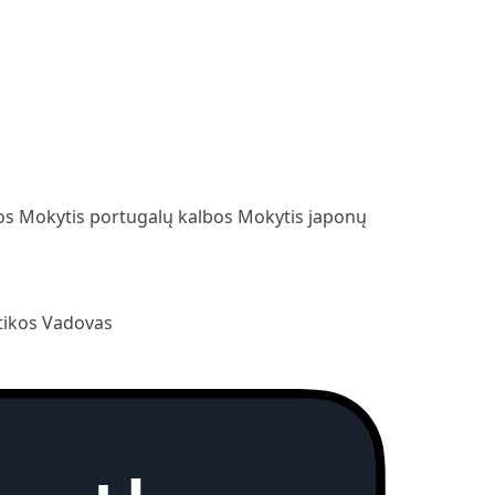
bos
Mokytis portugalų kalbos
Mokytis japonų
ikos Vadovas