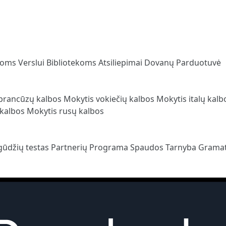
loms
Verslui
Bibliotekoms
Atsiliepimai
Dovanų Parduotuvė
prancūzų kalbos
Mokytis vokiečių kalbos
Mokytis italų kal
 kalbos
Mokytis rusų kalbos
gūdžių testas
Partnerių Programa
Spaudos Tarnyba
Gramat