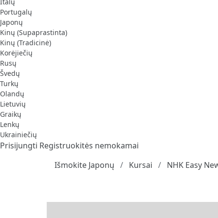
Italų
Portugalų
Japonų
Kinų (Supaprastinta)
Kinų (Tradicinė)
Korėjiečių
Rusų
Švedų
Turkų
Olandų
Lietuvių
Graikų
Lenkų
Ukrainiečių
Prisijungti
Registruokitės nemokamai
Išmokite Japonų
Kursai
NHK Easy New