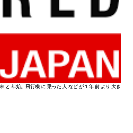
ETE, 年末 と 年始。飛行機 に 乗った 人 など が 1 年 前 より 大き