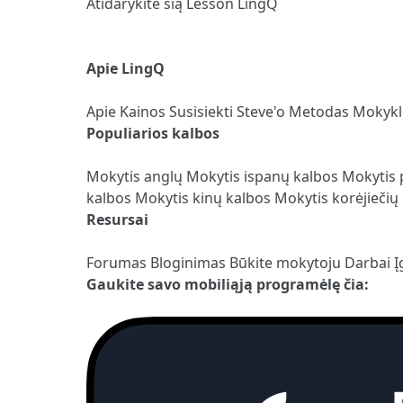
Atidarykite šią Lesson LingQ
Apie LingQ
Apie
Kainos
Susisiekti
Steve'o Metodas
Mokyk
Populiarios kalbos
Mokytis anglų
Mokytis ispanų kalbos
Mokytis 
kalbos
Mokytis kinų kalbos
Mokytis korėjiečių
Resursai
Forumas
Bloginimas
Būkite mokytoju
Darbai
Į
Gaukite savo mobiliąją programėlę čia: