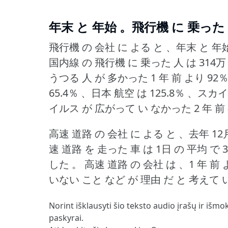
年末 と 年始 。飛行機 に 乗った 
飛行機 の 会社 に よる と 、年末 と 年始 
国内線 の 飛行機 に 乗った 人 は 314万
うつる 人 が 多かった 1 年 前 より 9
65.4％ 、日本 航空 は 125.8％ 、スカ
イルス が 広がって い なかった 2 年 前
高速 道路 の 会社 に よる と 、去年 12月
速 道路 を 走った 車 は 1日 の 平均 で 
した 。
高速 道路 の 会社 は 、1 年 
いない こと など が 理由 だ と 考えて 
Norint išklausyti šio teksto audio įrašų ir išmo
paskyrai.