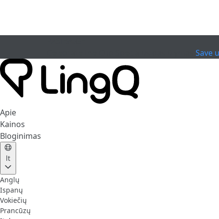
PASIBAIGĖ
Celebrate the Cup
Specialus pasiūlymas
Save 
Apie
Kainos
Bloginimas
lt
Anglų
Ispanų
Vokiečių
Prancūzų