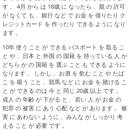
す 。
4月 から は 18歳 に なったら 、親 の 許可
が なくて も 、銀行 など で お金 を 借りたり ク
レジットカード を 作ったり できる ように なり
ます 。
10年 使う こと が できる パスポート を 取る こ
と や 、日本 と 外国 の 国籍 を 持っている 人 が
どちら か の 国籍 を 選ぶ こと も できる ように
なります 。
しかし 、お酒 を 飲む こと や たば
こ を 吸う こと 、競馬 など に お金 を 賭ける こ
と が できる のは 今 と 同じ 20歳 以上 です 。
成人 の 年齢 が 下がる と 、若い 人 が お金 の
犯罪 の 被害 に あう 心配 など が あります 。
被
害 に あわない ように 、みんな が しっかり 考
える こと が 必要 です 。