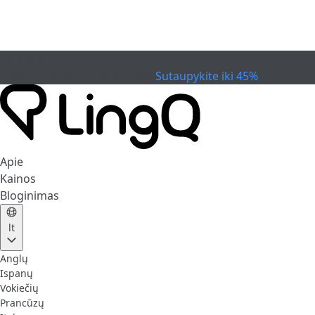
PASIBAIGĖ
Švęskite taurę
Extended Sale
Sutaupykite iki 45%
Apie
Kainos
Bloginimas
lt
Anglų
Ispanų
Vokiečių
Prancūzų