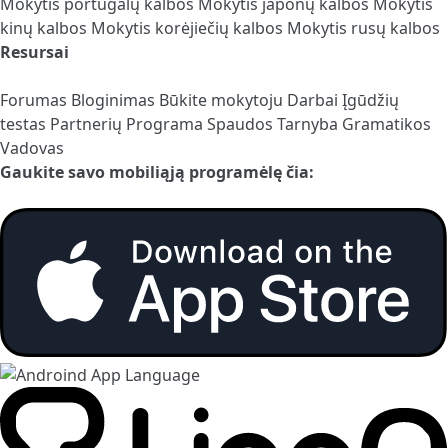
Mokytis portugalų kalbos
Mokytis japonų kalbos
Mokytis
kinų kalbos
Mokytis korėjiečių kalbos
Mokytis rusų kalbos
Resursai
Forumas
Bloginimas
Būkite mokytoju
Darbai
Įgūdžių
testas
Partnerių Programa
Spaudos Tarnyba
Gramatikos
Vadovas
Gaukite savo mobiliąją programėlę čia: