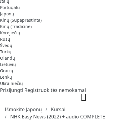
Italų
Portugalų
Japonų
Kinų (Supaprastinta)
Kinų (Tradicinė)
Korėjiečių
Rusų
Švedų
Turkų
Olandų
Lietuvių
Graikų
Lenkų
Ukrainiečių
Prisijungti
Registruokitės nemokamai
Išmokite Japonų
Kursai
NHK Easy News (2022) + audio COMPLETE