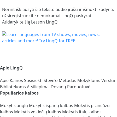
Norint išklausyti šio teksto audio įrašų ir išmokti žodyną,
užsiregistruokite
nemokamai LingQ paskyrai.
Atidarykite šią Lesson LingQ
Apie LingQ
Apie
Kainos
Susisiekti
Steve'o Metodas
Mokykloms
Verslui
Bibliotekoms
Atsiliepimai
Dovanų Parduotuvė
Populiarios kalbos
Mokytis anglų
Mokytis ispanų kalbos
Mokytis prancūzų
kalbos
Mokytis vokiečių kalbos
Mokytis italų kalbos