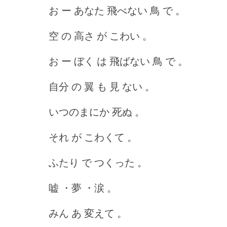
お ー あなた 飛べない 鳥 で 。
空 の 高さ が こわい 。
お ー ぼく は 飛ばない 鳥 で 。
自分 の 翼 も 見 ない 。
いつのまにか 死ぬ 。
それ が こわくて 。
ふたり で つくった 。
嘘 ・夢 ・涙 。
みん あ 変えて 。