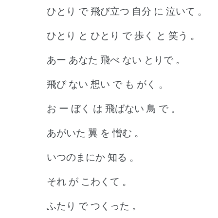
ひとり で 飛び立つ 自分 に 泣いて 。
ひとり と ひとり で 歩く と 笑う 。
あー あなた 飛べ ない とりで 。
飛び ない 想い で も がく 。
お ー ぼく は 飛ばない 鳥 で 。
あがいた 翼 を 憎む 。
いつのまにか 知る 。
それ が こわくて 。
ふたり で つくった 。