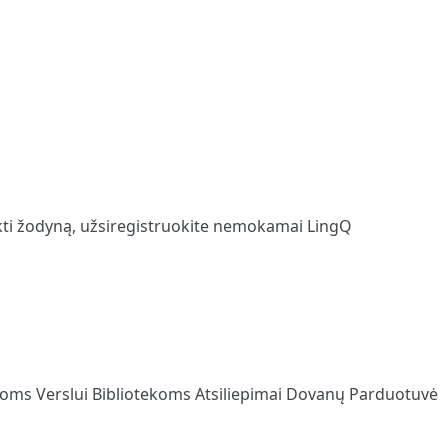
kti žodyną,
užsiregistruokite
nemokamai LingQ
loms
Verslui
Bibliotekoms
Atsiliepimai
Dovanų Parduotuvė