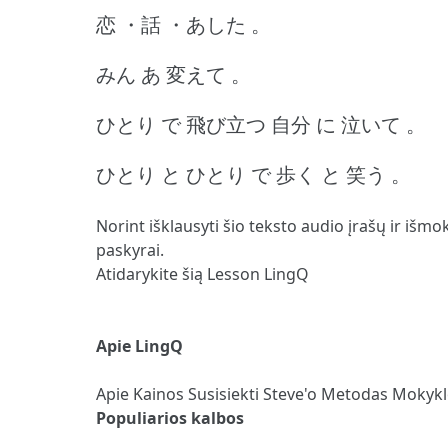
恋 ・話 ・あした 。
みん あ 変えて 。
ひとり で 飛び立つ 自分 に 泣いて 。
ひとり と ひとり で 歩く と 笑う 。
Norint išklausyti šio teksto audio įrašų ir išmo
paskyrai.
Atidarykite šią Lesson LingQ
Apie LingQ
Apie
Kainos
Susisiekti
Steve'o Metodas
Mokyk
Populiarios kalbos