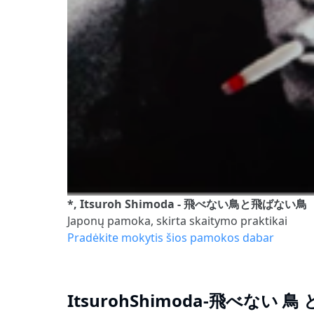
*, Itsuroh Shimoda - 飛べない鳥と飛ばない鳥
Japonų pamoka, skirta skaitymo praktikai
Pradėkite mokytis šios pamokos dabar
ItsurohShimoda-飛べない 鳥