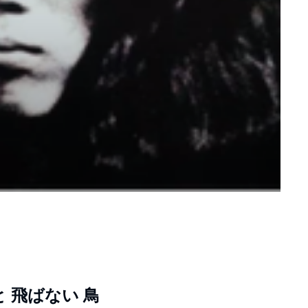
 と 飛ばない 鳥