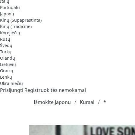
Italų
Portugalų
Japonų
Kinų (Supaprastinta)
Kinų (Tradicinė)
Korėjiečių
Rusų
Švedų
Turkų
Olandų
Lietuvių
Graikų
Lenkų
Ukrainiečių
Prisijungti
Registruokitės nemokamai
Išmokite Japonų
Kursai
*