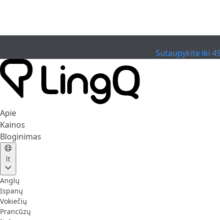
PASIBAIGĖ
Švęskite taurę
Extended Sale
Sutaupykite iki 4
Apie
Kainos
Bloginimas
lt
Anglų
Ispanų
Vokiečių
Prancūzų