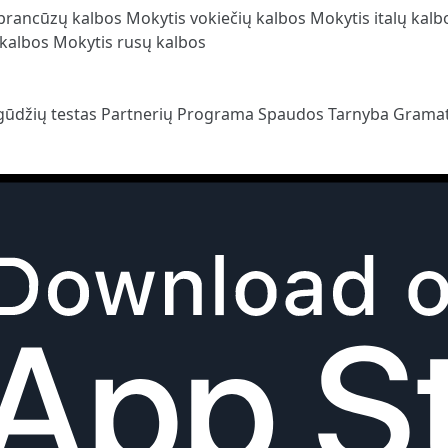
prancūzų kalbos
Mokytis vokiečių kalbos
Mokytis italų kal
 kalbos
Mokytis rusų kalbos
gūdžių testas
Partnerių Programa
Spaudos Tarnyba
Gramat